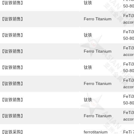
【钛铁销售】
钛铁
50-
FeTi3
【钛铁销售】
Ferro Titanium
accor
FeTi
【钛铁销售】
钛铁
50-
FeTi3
【钛铁销售】
Ferro Titanium
accor
FeTi
【钛铁销售】
钛铁
50-
FeTi3
【钛铁销售】
Ferro Titanium
accor
FeTi
【钛铁销售】
钛铁
50-
FeTi3
【钛铁销售】
Ferro Titanium
accor
【钛铁采购】
ferrotitanium
FeTi 