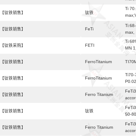
0.5%
Ti 7
【钛铁销售】
钛铁
max;
0.5%
Ti:68
【钛铁销售】
FeTi
max,
Ti:6
【钛铁采购】
FETI
MN 1
0.50
【钛铁销售】
FerroTitanium
TI70
Ti70
【钛铁销售】
FerroTitanium
P0.0
FeTi3
【钛铁销售】
Ferro Titanium
accor
FeTi
【钛铁销售】
钛铁
50-
FeTi3
【钛铁销售】
Ferro Titanium
accor