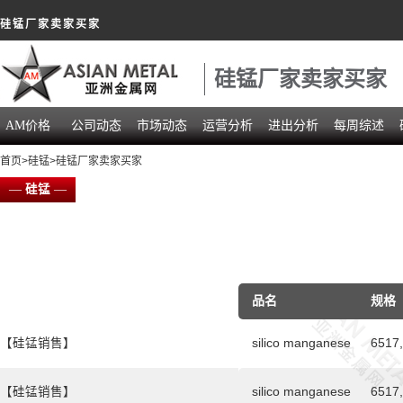
硅锰厂家卖家买家
硅锰厂家卖家买家
AM价格
公司动态
市场动态
运营分析
进出分析
每周综述
首页
>
硅锰
>硅锰厂家卖家买家
—
硅锰
—
品名
规格
【硅锰销售】
silico manganese
6517,
【硅锰销售】
silico manganese
6517,