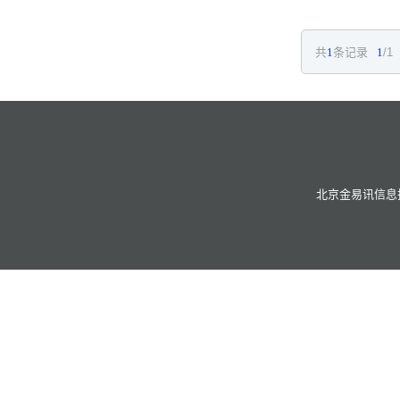
共
1
条记录
1
/1
北京金易讯信息