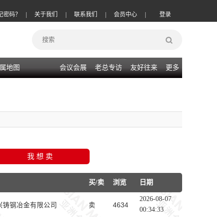
记密码？
|
关于我们
|
联系我们
|
会员中心
|
登录
属地图
会议会展
老总专访
友好往来
更多
买/卖
浏览
日期
2026-08-07
兴铸钢冶金有限公司
卖
4634
00:34:33