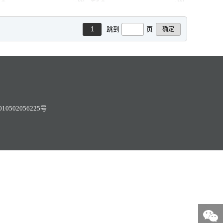
1
跳到
页
0502056225号