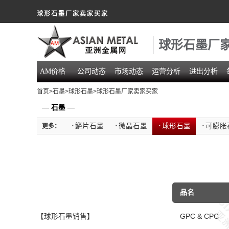
球形石墨厂家卖家买家
球形石墨厂
AM价格
公司动态
市场动态
运营分析
进出分析
首页
>
石墨
>
球形石墨
>球形石墨厂家卖家买家
—
石墨
—
·
鳞片石墨
·
微晶石墨
·
球形石墨
·
可膨胀
更多：
品名
【球形石墨销售】
GPC & CPC