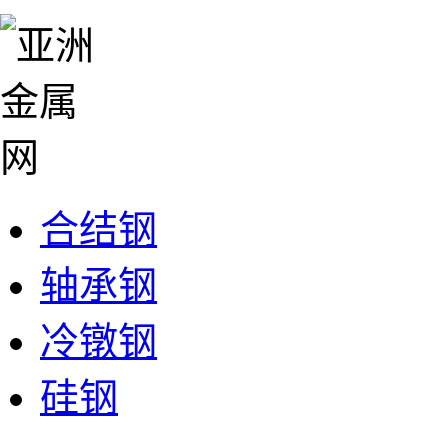
合结钢
轴承钢
冷镦钢
硅钢