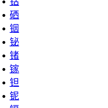
钴
硒
铟
铋
锗
镓
钽
铌