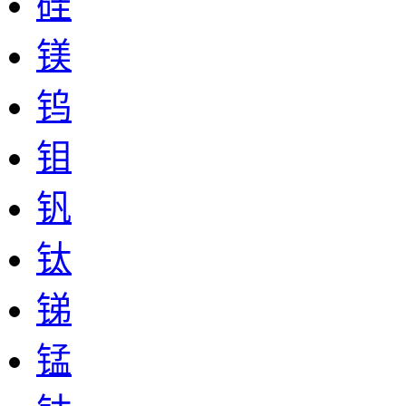
硅
镁
钨
钼
钒
钛
锑
锰