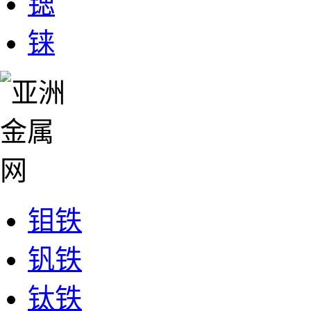
锶
铼
钼铁
钒铁
钛铁