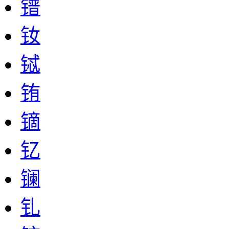
镨
钕
铽
铕
镝
钇
镧
钆