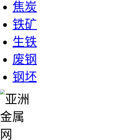
焦炭
铁矿
生铁
废钢
钢坯