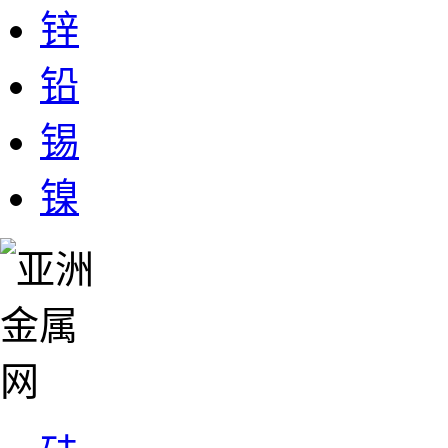
锌
铅
锡
镍