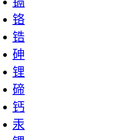
镉
铬
锆
砷
锂
碲
钙
汞