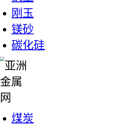
刚玉
镁砂
碳化硅
煤炭