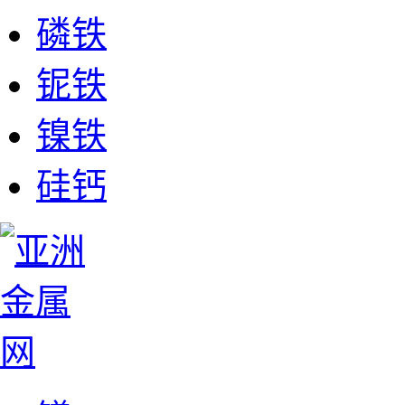
磷铁
铌铁
镍铁
硅钙