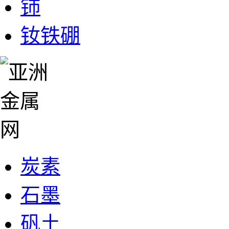
铈
钕铁硼
炭素
石墨
矾土