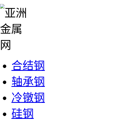
合结钢
轴承钢
冷镦钢
硅钢