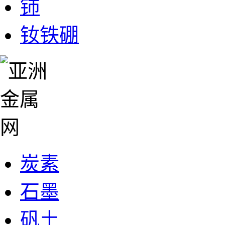
铈
钕铁硼
炭素
石墨
矾土