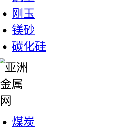
刚玉
镁砂
碳化硅
煤炭