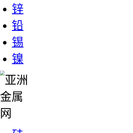
锌
铅
锡
镍