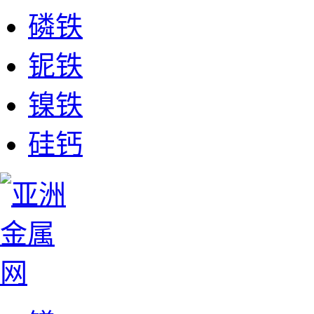
磷铁
铌铁
镍铁
硅钙