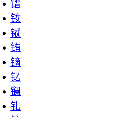
镨
钕
铽
铕
镝
钇
镧
钆