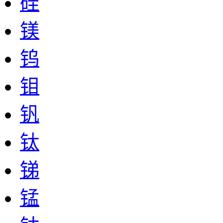
硅
镁
钨
钼
钒
钛
锑
锰