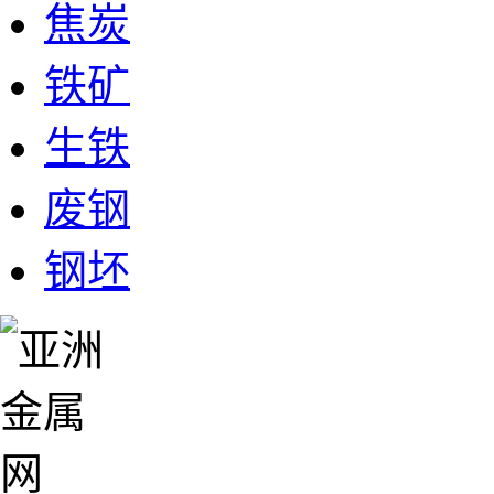
焦炭
铁矿
生铁
废钢
钢坯