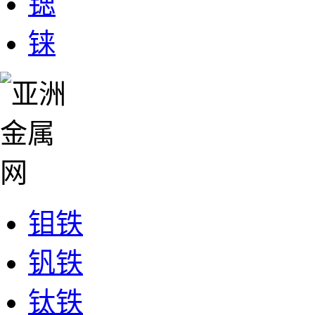
锶
铼
钼铁
钒铁
钛铁