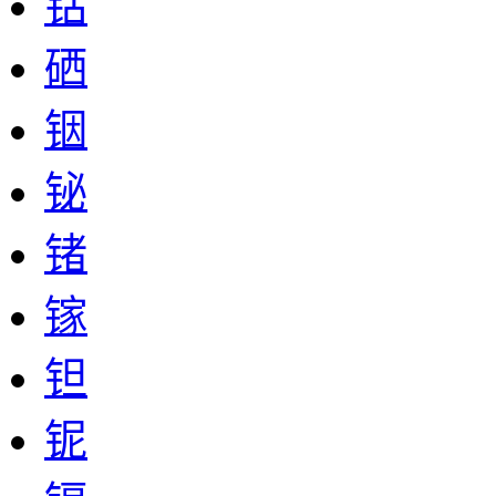
钴
硒
铟
铋
锗
镓
钽
铌