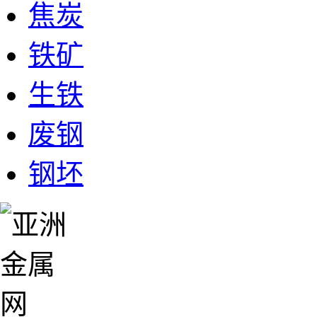
焦炭
铁矿
生铁
废钢
钢坯