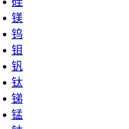
硅
镁
钨
钼
钒
钛
锑
锰