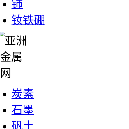
铈
钕铁硼
炭素
石墨
矾土