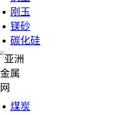
刚玉
镁砂
碳化硅
煤炭