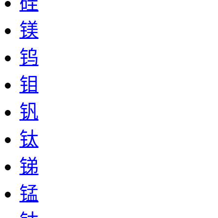
硅
镁
钨
钼
钒
钛
锑
锰