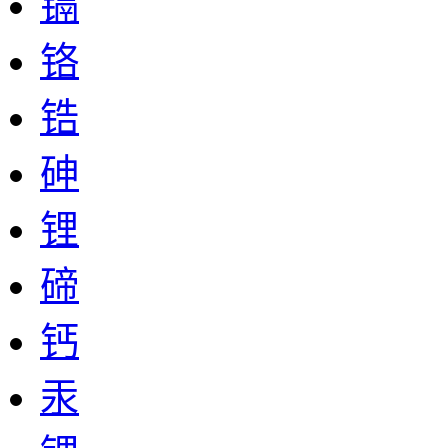
镉
铬
锆
砷
锂
碲
钙
汞