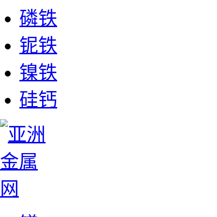
磷铁
铌铁
镍铁
硅钙