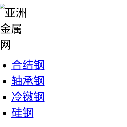
合结钢
轴承钢
冷镦钢
硅钢