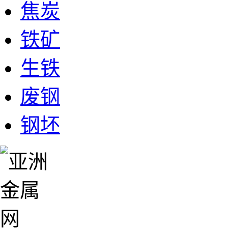
焦炭
铁矿
生铁
废钢
钢坯