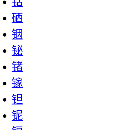
钴
硒
铟
铋
锗
镓
钽
铌