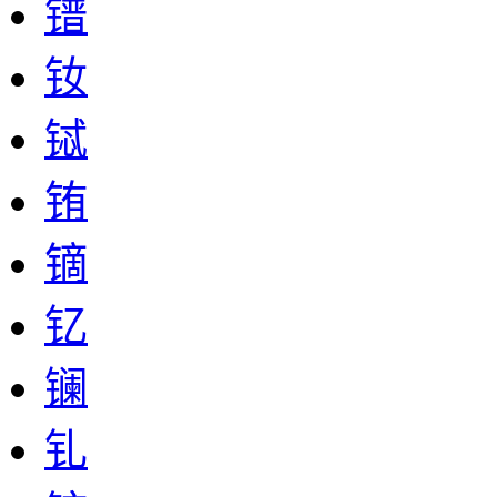
镨
钕
铽
铕
镝
钇
镧
钆