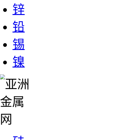
锌
铅
锡
镍