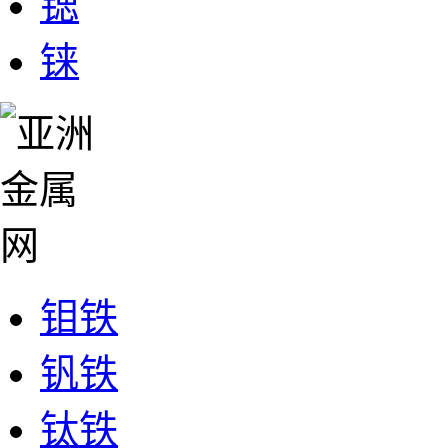
锶
铼
钼铁
钒铁
钛铁