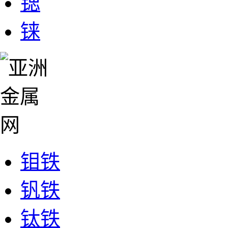
锶
铼
钼铁
钒铁
钛铁