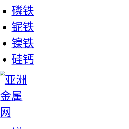
磷铁
铌铁
镍铁
硅钙