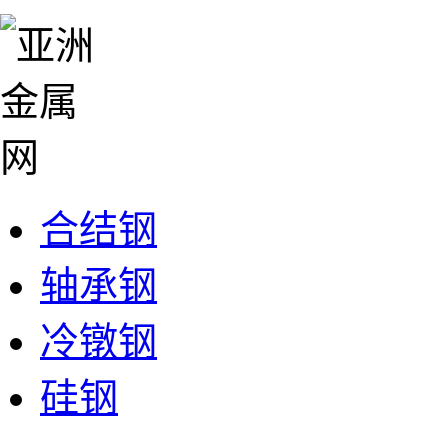
合结钢
轴承钢
冷镦钢
硅钢