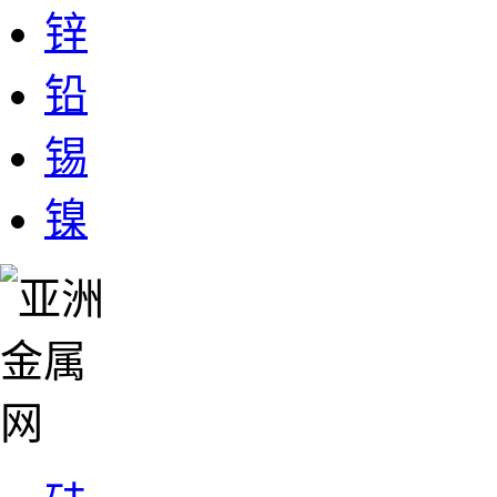
锌
铅
锡
镍