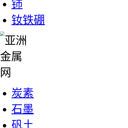
铈
钕铁硼
炭素
石墨
矾土