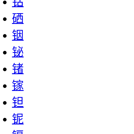
钴
硒
铟
铋
锗
镓
钽
铌