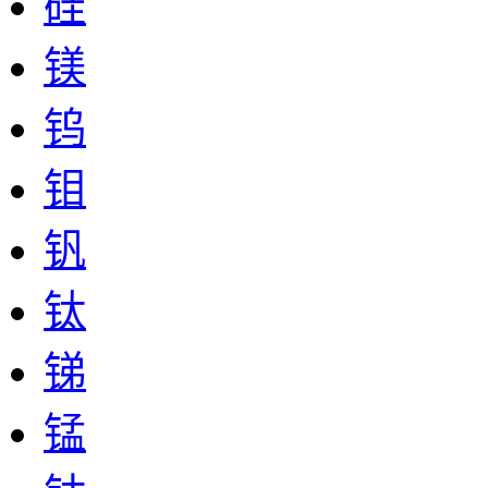
硅
镁
钨
钼
钒
钛
锑
锰