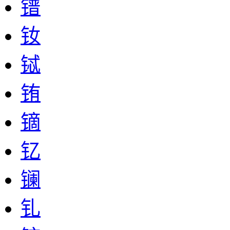
镨
钕
铽
铕
镝
钇
镧
钆