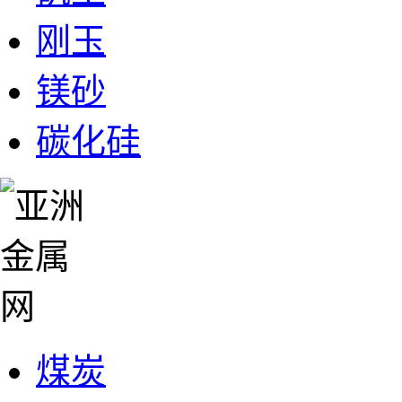
刚玉
镁砂
碳化硅
煤炭