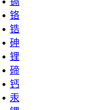
镉
铬
锆
砷
锂
碲
钙
汞