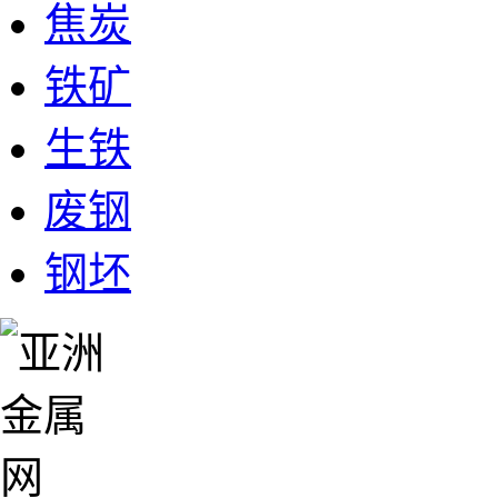
焦炭
铁矿
生铁
废钢
钢坯