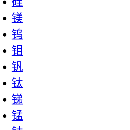
硅
镁
钨
钼
钒
钛
锑
锰