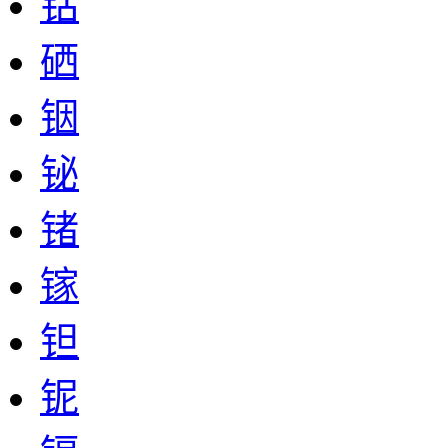
钴
硒
铟
铋
锗
镓
钽
铌