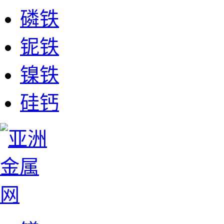
磷铁
铌铁
镍铁
硅钙