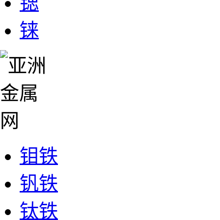
锶
铼
钼铁
钒铁
钛铁