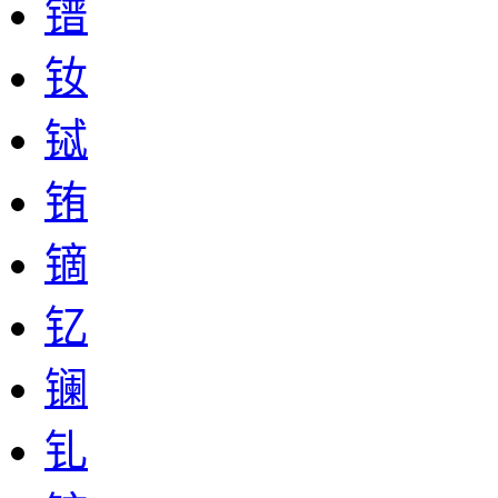
镨
钕
铽
铕
镝
钇
镧
钆