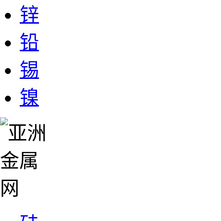
锌
铅
锡
镍