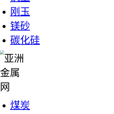
刚玉
镁砂
碳化硅
煤炭