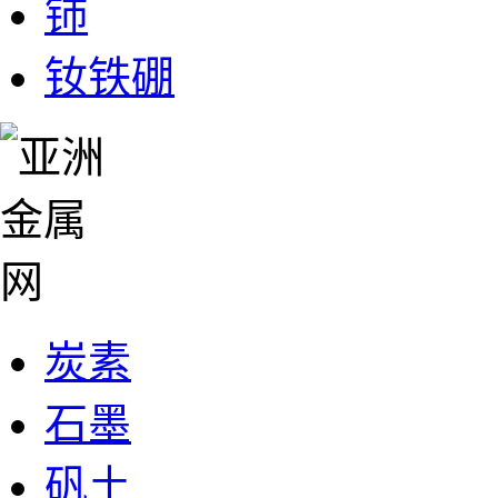
铈
钕铁硼
炭素
石墨
矾土