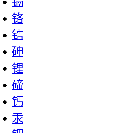
镉
铬
锆
砷
锂
碲
钙
汞