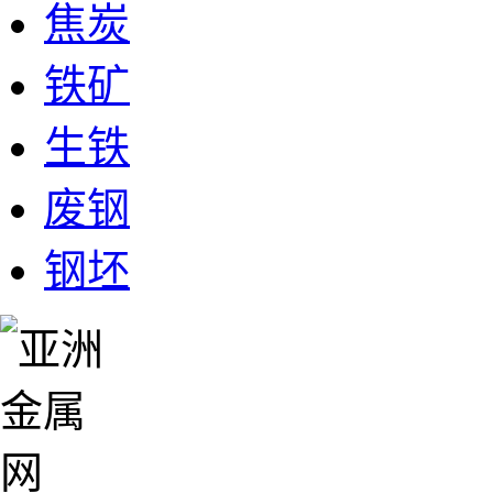
焦炭
铁矿
生铁
废钢
钢坯