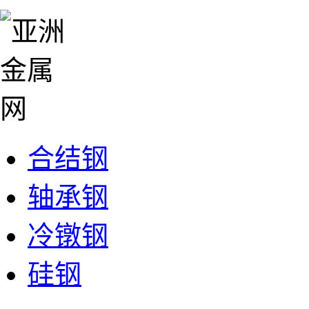
合结钢
轴承钢
冷镦钢
硅钢