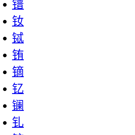
镨
钕
铽
铕
镝
钇
镧
钆