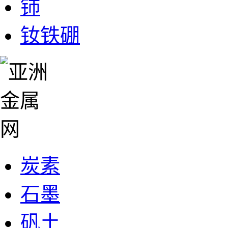
铈
钕铁硼
炭素
石墨
矾土