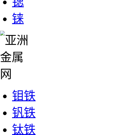
锶
铼
钼铁
钒铁
钛铁