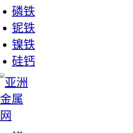
磷铁
铌铁
镍铁
硅钙