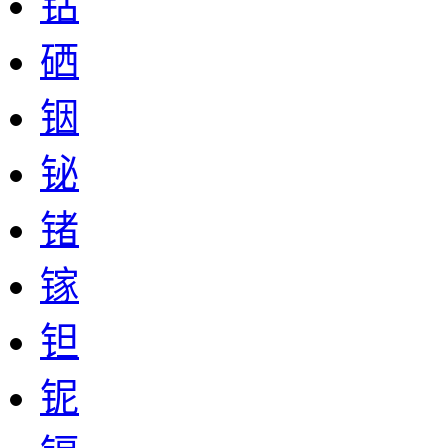
钴
硒
铟
铋
锗
镓
钽
铌