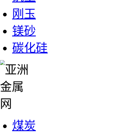
刚玉
镁砂
碳化硅
煤炭