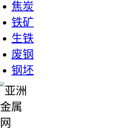
焦炭
铁矿
生铁
废钢
钢坯