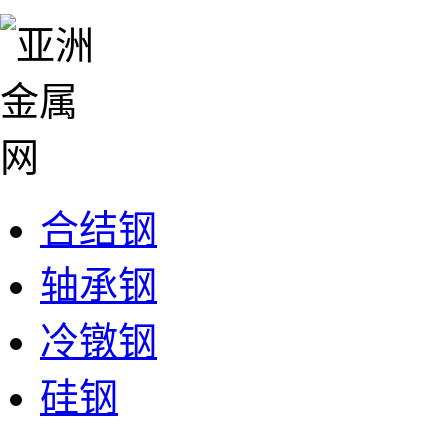
合结钢
轴承钢
冷镦钢
硅钢