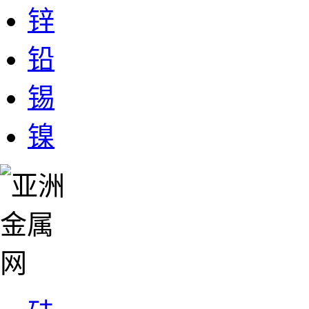
锌
铅
锡
镍