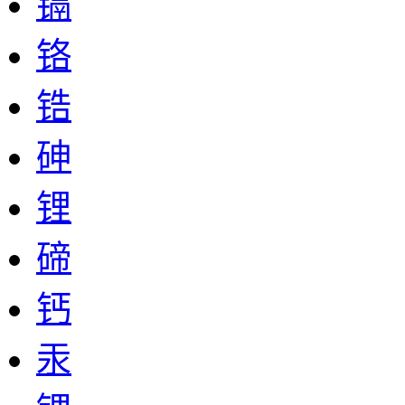
镉
铬
锆
砷
锂
碲
钙
汞