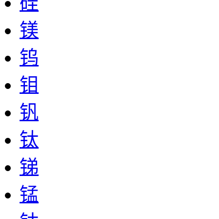
硅
镁
钨
钼
钒
钛
锑
锰