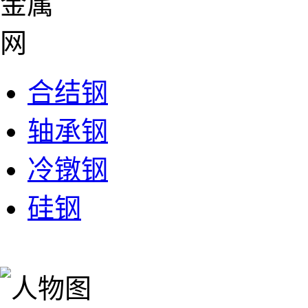
合结钢
轴承钢
冷镦钢
硅钢