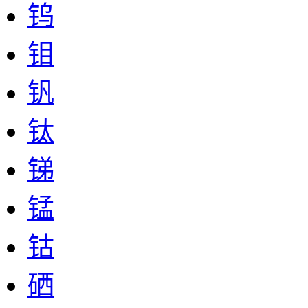
钨
钼
钒
钛
锑
锰
钴
硒