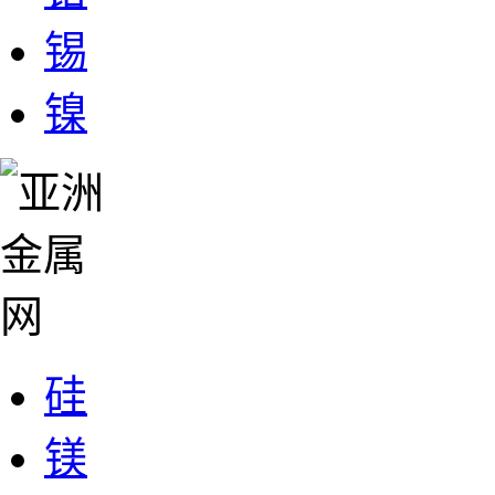
锡
镍
硅
镁