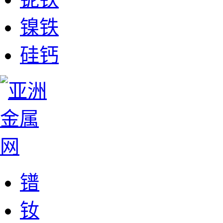
镍铁
硅钙
镨
钕