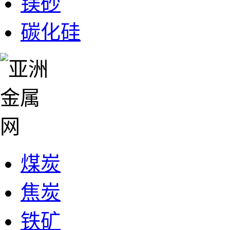
镁砂
碳化硅
煤炭
焦炭
铁矿