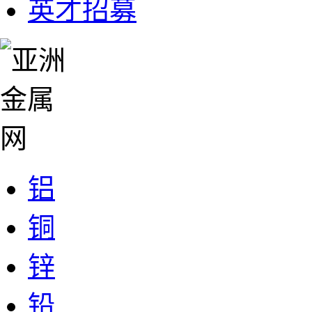
英才招募
铝
铜
锌
铅