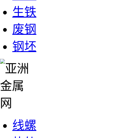
生铁
废钢
钢坯
线螺