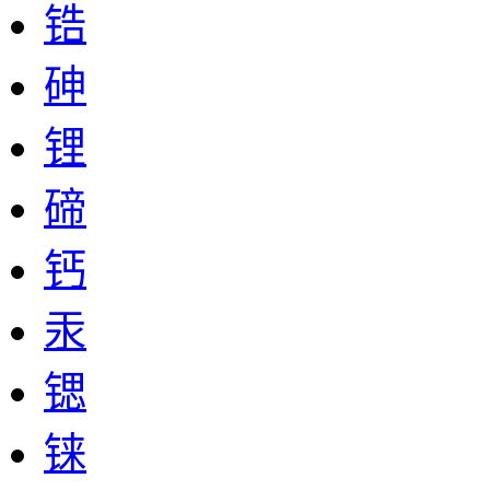
锆
砷
锂
碲
钙
汞
锶
铼