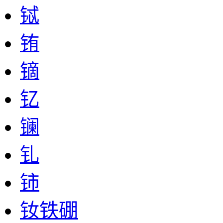
铽
铕
镝
钇
镧
钆
铈
钕铁硼