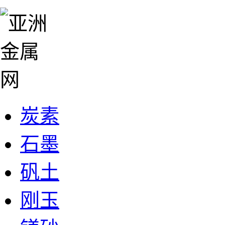
炭素
石墨
矾土
刚玉