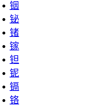
铟
铋
锗
镓
钽
铌
镉
铬