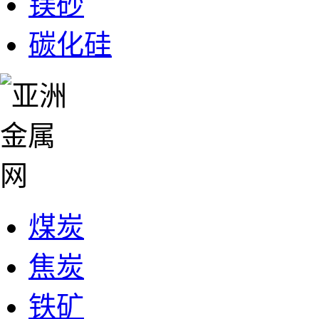
镁砂
碳化硅
煤炭
焦炭
铁矿