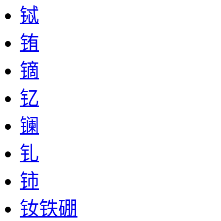
铽
铕
镝
钇
镧
钆
铈
钕铁硼