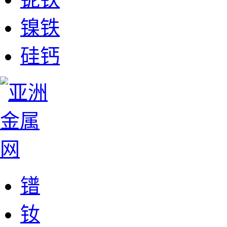
镍铁
硅钙
镨
钕