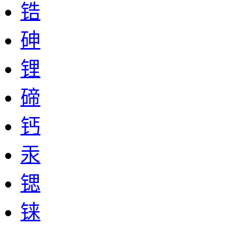
锆
砷
锂
碲
钙
汞
锶
铼