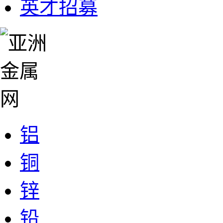
英才招募
铝
铜
锌
铅