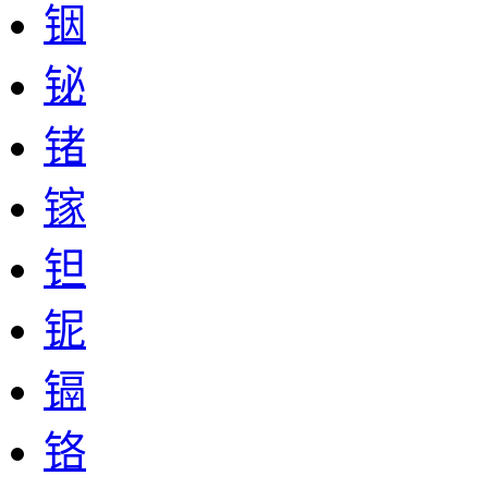
铟
铋
锗
镓
钽
铌
镉
铬