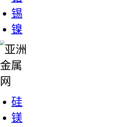
锡
镍
硅
镁