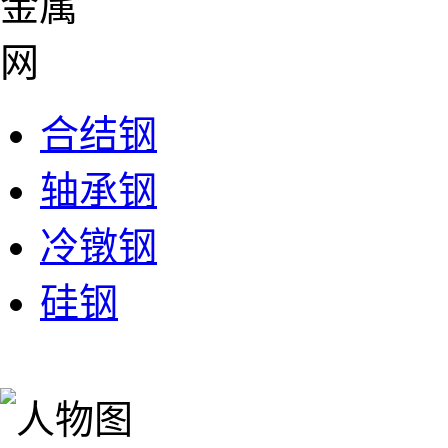
合结钢
轴承钢
冷镦钢
硅钢