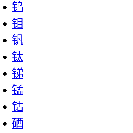
钨
钼
钒
钛
锑
锰
钴
硒