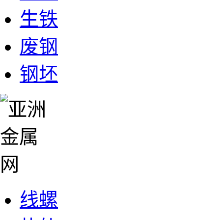
生铁
废钢
钢坯
线螺