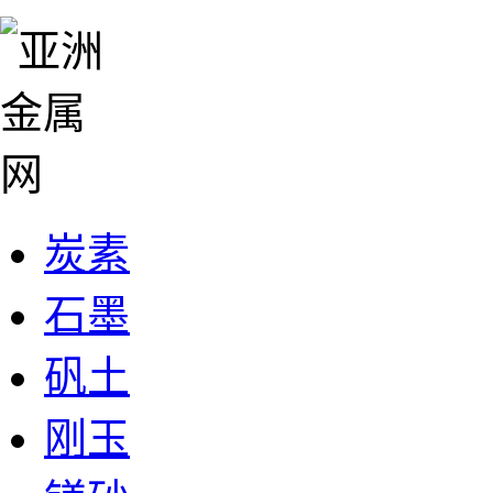
炭素
石墨
矾土
刚玉