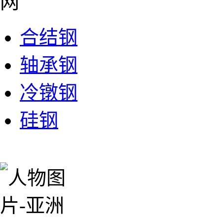
合结钢
轴承钢
冷镦钢
硅钢