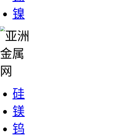
镍
硅
镁
钨