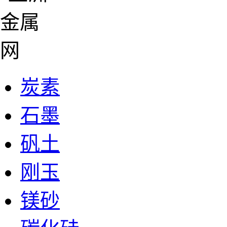
炭素
石墨
矾土
刚玉
镁砂