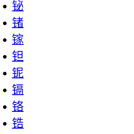
铋
锗
镓
钽
铌
镉
铬
锆