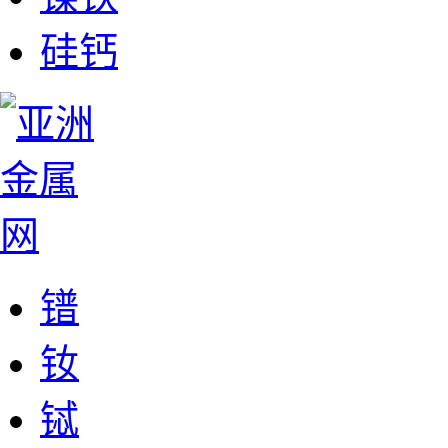
硅钙
镨
钕
铽