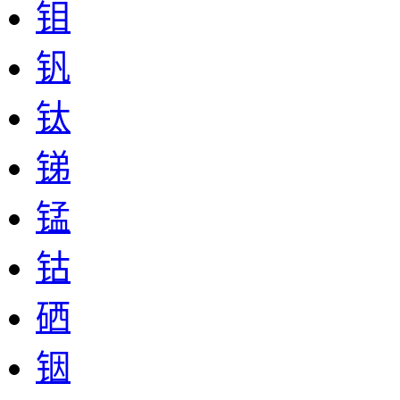
钼
钒
钛
锑
锰
钴
硒
铟