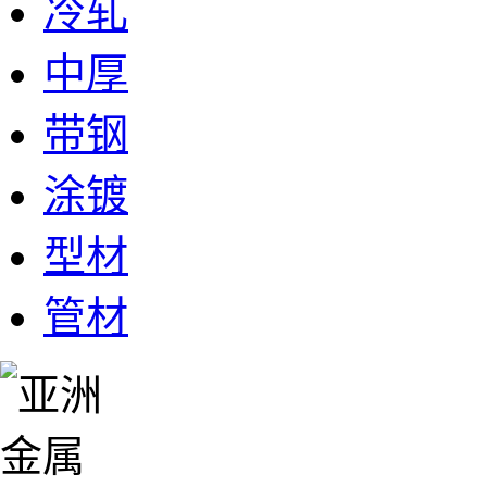
冷轧
中厚
带钢
涂镀
型材
管材