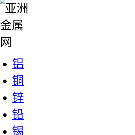
铝
铜
锌
铅
锡