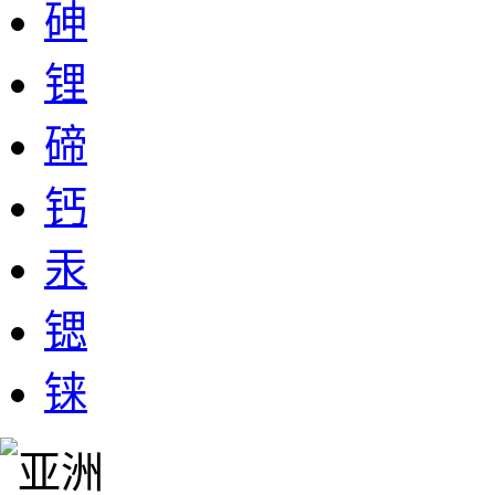
砷
锂
碲
钙
汞
锶
铼