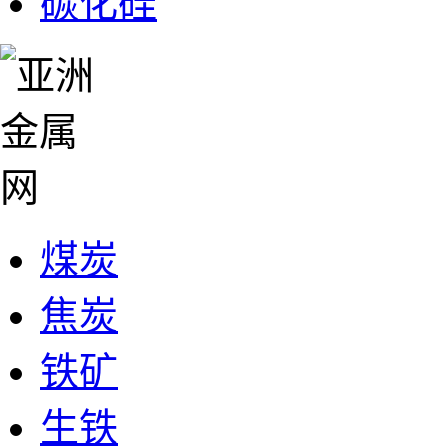
碳化硅
煤炭
焦炭
铁矿
生铁