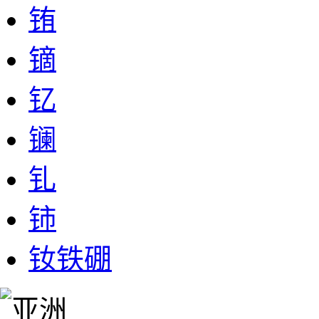
铕
镝
钇
镧
钆
铈
钕铁硼