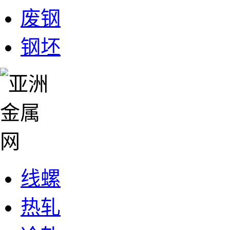
废钢
钢坯
线螺
热轧