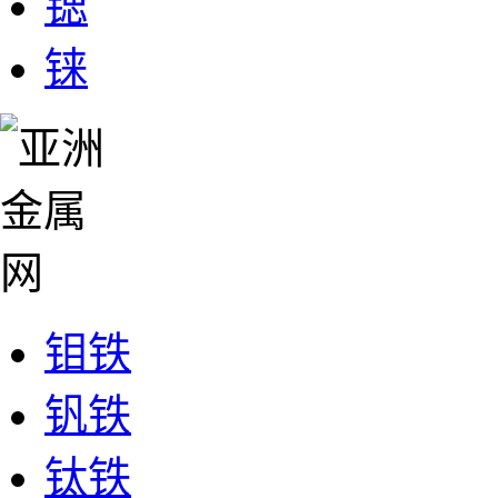
锶
铼
钼铁
钒铁
钛铁