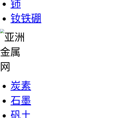
铈
钕铁硼
炭素
石墨
矾土