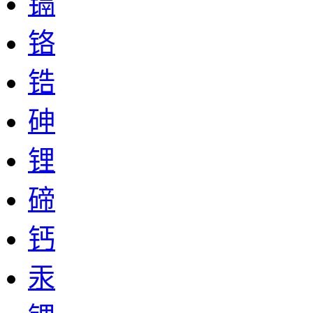
镉
铬
锆
砷
锂
碲
钙
汞