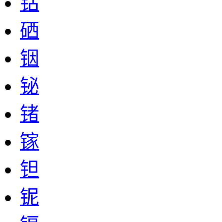
钴
硒
铟
铋
锗
镓
钽
铌