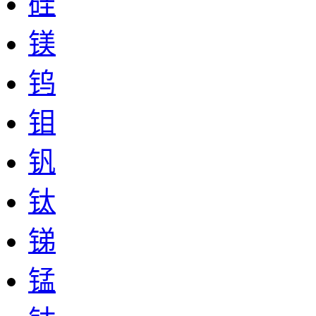
硅
镁
钨
钼
钒
钛
锑
锰