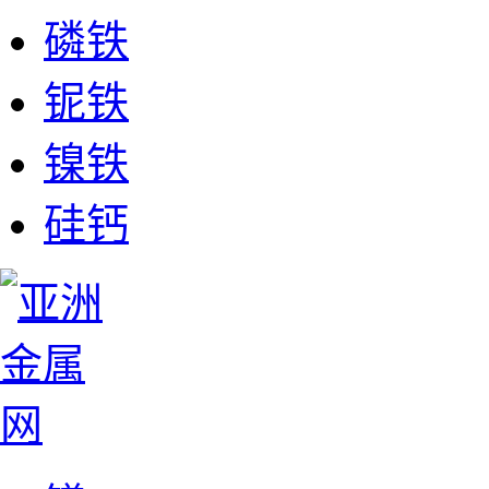
磷铁
铌铁
镍铁
硅钙