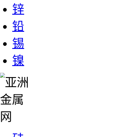
锌
铅
锡
镍