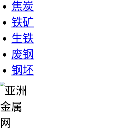
焦炭
铁矿
生铁
废钢
钢坯