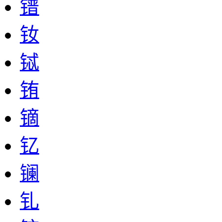
镨
钕
铽
铕
镝
钇
镧
钆