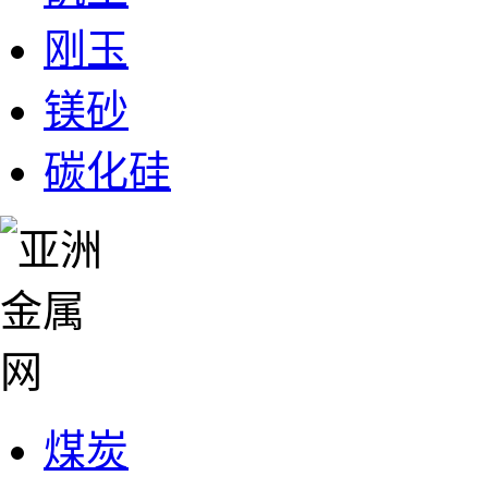
刚玉
镁砂
碳化硅
煤炭