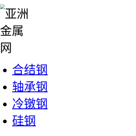
合结钢
轴承钢
冷镦钢
硅钢