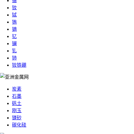
镨
钕
铽
铕
镝
钇
镧
钆
铈
钕铁硼
炭素
石墨
矾土
刚玉
镁砂
碳化硅