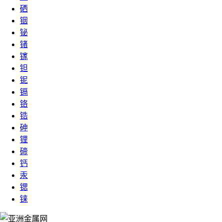
硒
铟
铋
锗
镓
钽
铌
镉
铬
锆
砷
锂
碲
钙
汞
锶
铼