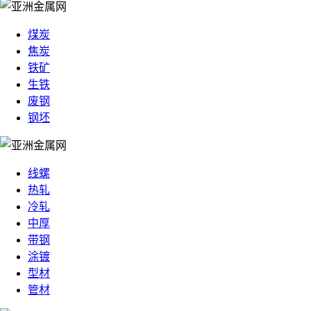
煤炭
焦炭
铁矿
生铁
废钢
钢坯
线螺
热轧
冷轧
中厚
带钢
涂镀
型材
管材