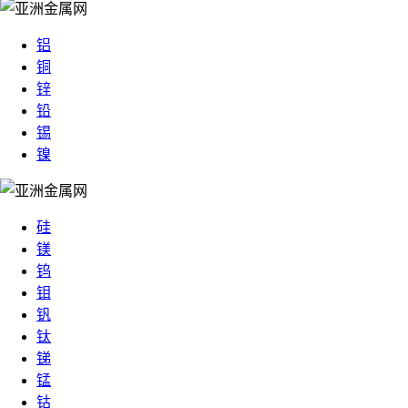
铝
铜
锌
铅
锡
镍
硅
镁
钨
钼
钒
钛
锑
锰
钴