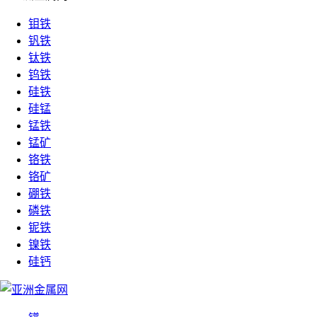
钼铁
钒铁
钛铁
钨铁
硅铁
硅锰
锰铁
锰矿
铬铁
铬矿
硼铁
磷铁
铌铁
镍铁
硅钙