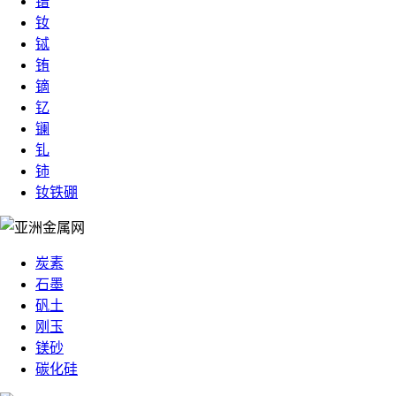
镨
钕
铽
铕
镝
钇
镧
钆
铈
钕铁硼
炭素
石墨
矾土
刚玉
镁砂
碳化硅