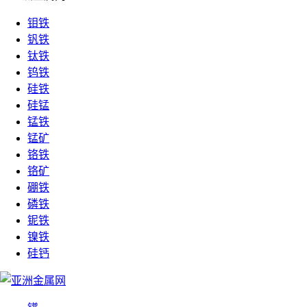
钼铁
钒铁
钛铁
钨铁
硅铁
硅锰
锰铁
锰矿
铬铁
铬矿
硼铁
磷铁
铌铁
镍铁
硅钙