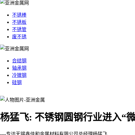
不锈棒
不锈板
不锈管
废不锈
合结钢
轴承钢
冷镦钢
硅钢
杨猛飞: 不锈钢圆钢行业进入“微
----专访无锡鑫佳和金属材料有限公司总经理杨猛飞