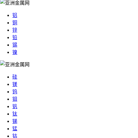
铝
铜
锌
铅
锡
镍
硅
镁
钨
钼
钒
钛
锑
锰
钴