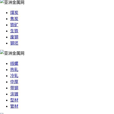
煤炭
焦炭
铁矿
生铁
废钢
钢坯
线螺
热轧
冷轧
中厚
带钢
涂镀
型材
管材