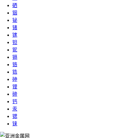
硒
铟
铋
锗
镓
钽
铌
镉
铬
锆
砷
锂
碲
钙
汞
锶
铼