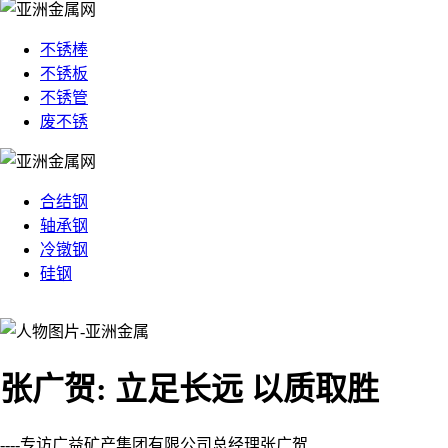
不锈棒
不锈板
不锈管
废不锈
合结钢
轴承钢
冷镦钢
硅钢
张广贺: 立足长远 以质取胜
----专访广益矿产集团有限公司总经理张广贺