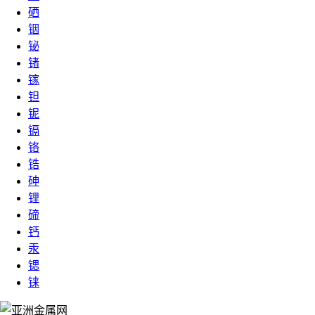
硒
铟
铋
锗
镓
钽
铌
镉
铬
锆
砷
锂
碲
钙
汞
锶
铼