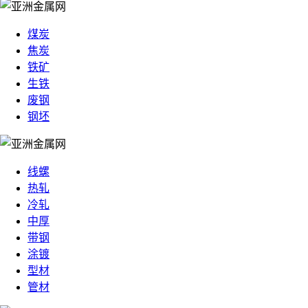
煤炭
焦炭
铁矿
生铁
废钢
钢坯
线螺
热轧
冷轧
中厚
带钢
涂镀
型材
管材