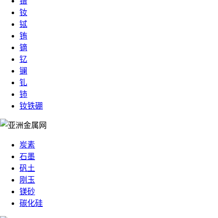
镨
钕
铽
铕
镝
钇
镧
钆
铈
钕铁硼
炭素
石墨
矾土
刚玉
镁砂
碳化硅