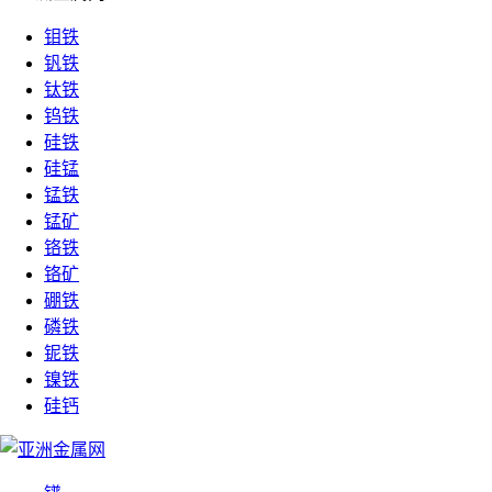
钼铁
钒铁
钛铁
钨铁
硅铁
硅锰
锰铁
锰矿
铬铁
铬矿
硼铁
磷铁
铌铁
镍铁
硅钙