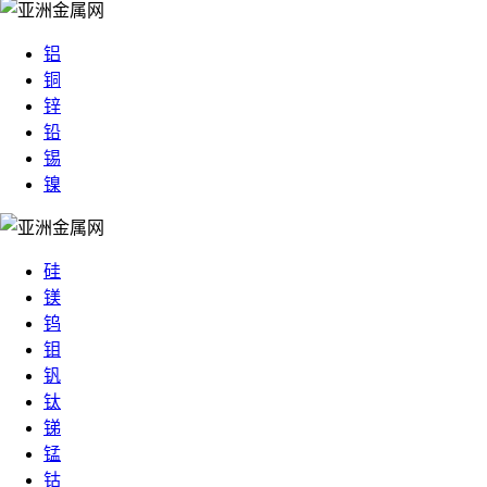
铝
铜
锌
铅
锡
镍
硅
镁
钨
钼
钒
钛
锑
锰
钴