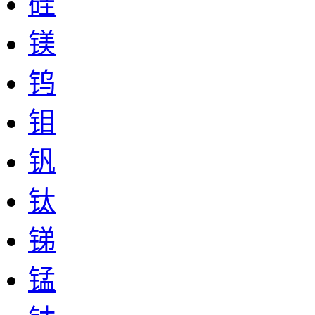
硅
镁
钨
钼
钒
钛
锑
锰