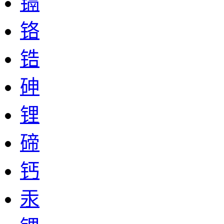
镉
铬
锆
砷
锂
碲
钙
汞