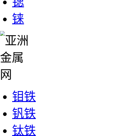
锶
铼
钼铁
钒铁
钛铁