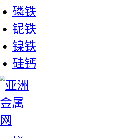
磷铁
铌铁
镍铁
硅钙