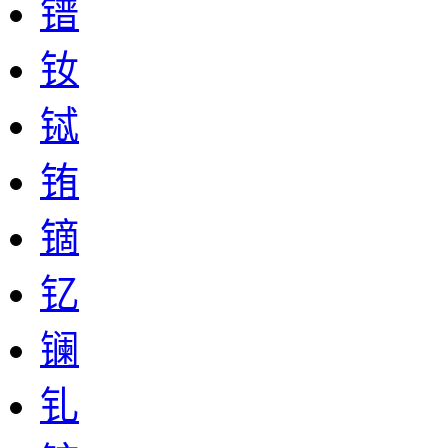
镨
钕
铽
铕
镝
钇
镧
钆