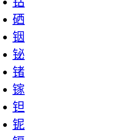
钴
硒
铟
铋
锗
镓
钽
铌