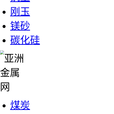
刚玉
镁砂
碳化硅
煤炭