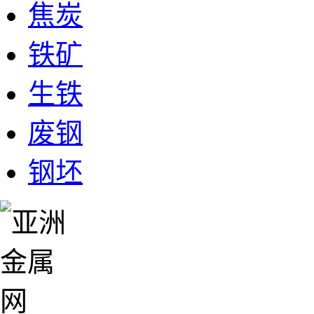
焦炭
铁矿
生铁
废钢
钢坯