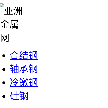
合结钢
轴承钢
冷镦钢
硅钢