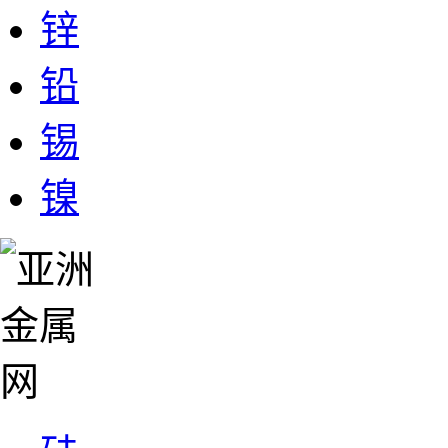
锌
铅
锡
镍