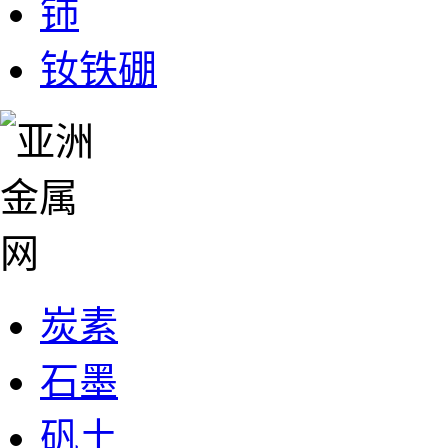
铈
钕铁硼
炭素
石墨
矾土