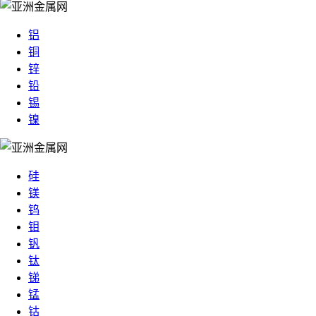
铝
铜
锌
铅
锡
镍
硅
镁
钨
钼
钒
钛
锑
锰
钴