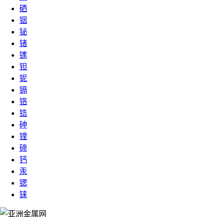
硒
铟
铋
锗
镓
钽
铌
镉
铬
锆
砷
锂
碲
钙
汞
锶
铼