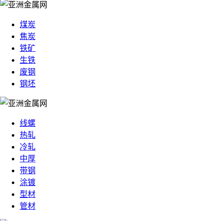
煤炭
焦炭
铁矿
生铁
废钢
钢坯
线螺
热轧
冷轧
中厚
带钢
涂镀
型材
管材