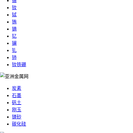
镨
钕
铽
铕
镝
钇
镧
钆
铈
钕铁硼
炭素
石墨
矾土
刚玉
镁砂
碳化硅