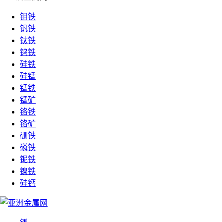
钼铁
钒铁
钛铁
钨铁
硅铁
硅锰
锰铁
锰矿
铬铁
铬矿
硼铁
磷铁
铌铁
镍铁
硅钙