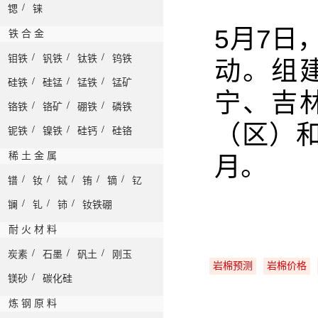
/
锶
铼
5月7日
铁 合 金
/
/
/
钼铁
钒铁
钛铁
钨铁
动
。
组
/
/
/
硅铁
硅锰
锰铁
锰矿
宁、吉
/
/
/
铬铁
铬矿
硼铁
磷铁
（区）
/
/
/
铌铁
镍铁
硅钙
硅铬
稀 土 金 属
月
。
/
/
/
/
/
镨
钕
铽
铕
镝
钇
/
/
/
镧
钆
铈
钕铁硼
耐 火 材 料
/
/
/
炭素
石墨
矾土
刚玉
岩棉预测
岩棉价格
/
镁砂
碳化硅
炼 钢 原 料