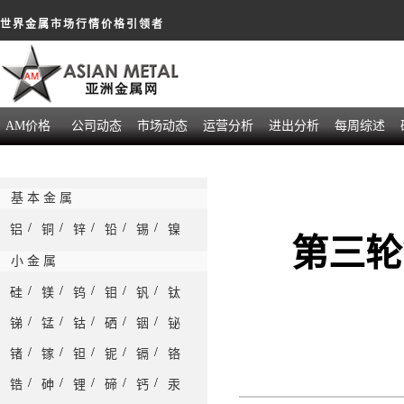
世界金属市场行情价格引领者
AM价格
公司动态
市场动态
运营分析
进出分析
每周综述
基 本 金 属
/
/
/
/
/
铝
铜
锌
铅
锡
镍
第三轮
小 金 属
/
/
/
/
/
硅
镁
钨
钼
钒
钛
/
/
/
/
/
锑
锰
钴
硒
铟
铋
/
/
/
/
/
锗
镓
钽
铌
镉
铬
/
/
/
/
/
锆
砷
锂
碲
钙
汞