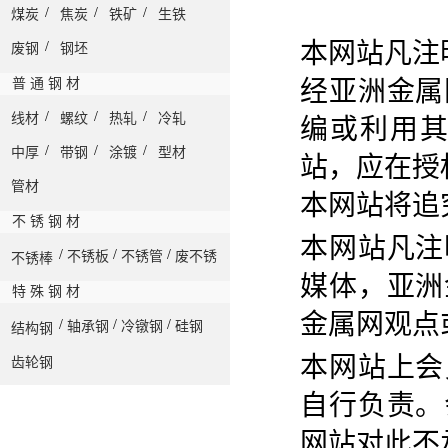
/
/
/
煤炭
焦炭
铁矿
生铁
本网站凡注
/
废钢
钢坯
普 通 钢 材
经亚洲金属
/
/
/
线材
螺纹
热轧
冷轧
编或利用
/
/
/
中厚
带钢
涂镀
型材
站，应在授
管材
本网站将追
不 锈 钢 材
本网站凡注
/
/
/
不锈板
不锈管
废不锈
不锈棒
媒体，亚洲
特 殊 钢 材
金属网观点
/
/
/
轴承钢
冷镦钢
硅钢
结构钢
本网站上会
齿轮钢
自行负责。
网站对此不