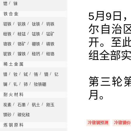
/
锶
铼
5月9日
铁 合 金
/
/
/
钼铁
钒铁
钛铁
钨铁
尔自治
/
/
/
硅铁
硅锰
锰铁
锰矿
开
。
至
/
/
/
铬铁
铬矿
硼铁
磷铁
组全部
/
/
/
铌铁
镍铁
硅钙
硅铬
稀 土 金 属
/
/
/
/
/
镨
钕
铽
铕
镝
钇
第三轮
/
/
/
镧
钆
铈
钕铁硼
月
。
耐 火 材 料
/
/
/
炭素
石墨
矾土
刚玉
/
镁砂
碳化硅
冷镦钢预测
冷镦钢价
炼 钢 原 料