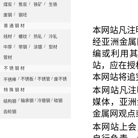
/
/
/
煤炭
焦炭
铁矿
生铁
/
废钢
钢坯
普 通 钢 材
本网站凡注
/
/
/
线材
螺纹
热轧
冷轧
经亚洲金属
/
/
/
中厚
带钢
涂镀
型材
编或利用
管材
站，应在授
不 锈 钢 材
本网站将追
/
/
/
不锈板
不锈管
废不锈
不锈棒
本网站凡注
特 殊 钢 材
媒体，亚洲
/
/
/
轴承钢
冷镦钢
硅钢
结构钢
金属网观点
齿轮钢
本网站上会