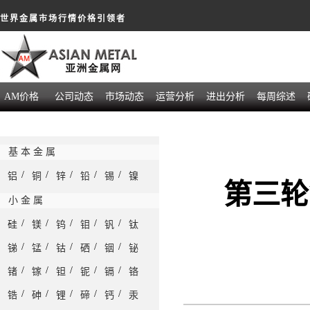
世界金属市场行情价格引领者
AM价格
公司动态
市场动态
运营分析
进出分析
每周综述
基 本 金 属
/
/
/
/
/
铝
铜
锌
铅
锡
镍
第三轮
小 金 属
/
/
/
/
/
硅
镁
钨
钼
钒
钛
/
/
/
/
/
锑
锰
钴
硒
铟
铋
/
/
/
/
/
锗
镓
钽
铌
镉
铬
/
/
/
/
/
锆
砷
锂
碲
钙
汞