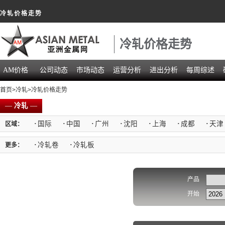
冷轧价格走势
冷轧价格走势
AM价格
公司动态
市场动态
运营分析
进出分析
每周综述
首页
>
冷轧
>冷轧价格走势
—
冷轧
—
·
国际
·
中国
·
广州
·
沈阳
·
上海
·
成都
·
天津
区域：
·
冷轧卷
·
冷轧板
更多：
产品
开始