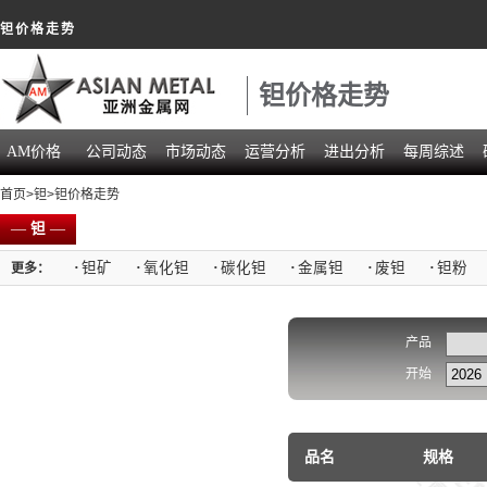
钽价格走势
钽价格走势
AM价格
公司动态
市场动态
运营分析
进出分析
每周综述
首页
>
钽
>钽价格走势
—
钽
—
·
钽矿
·
氧化钽
·
碳化钽
·
金属钽
·
废钽
·
钽粉
更多：
产品
开始
品名
规格