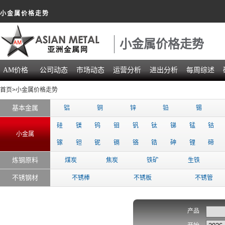
小金属价格走势
小金属价格走势
AM价格
公司动态
市场动态
运营分析
进出分析
每周综述
首页
>小金属价格走势
基本金属
铝
铜
锌
铅
锡
硅
镁
钨
钼
钒
钛
锑
锰
钴
小金属
镓
钽
铌
镉
铬
锆
砷
锂
碲
炼钢原料
煤炭
焦炭
铁矿
生铁
不锈钢材
不锈棒
不锈板
不锈管
产品