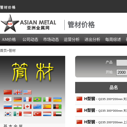
管材价格
管材价格
AM价格
公司动态
市场动态
运营分析
进出分析
每周综述
首页
>管材
产品
开始
品名
H型钢
-
Q235 200*200mm
H型钢
-
Q235 300*300mm
H型钢
-
Q235 200*200mm
基 本 金 属