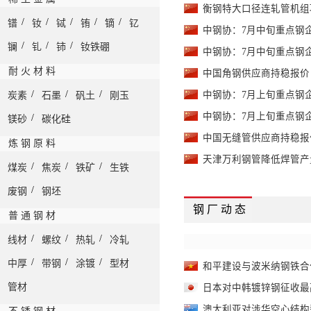
衡钢特大口径连轧管机组
槽钢
-
Q235 160*65*8.5m
/
/
/
/
/
镨
钕
铽
铕
镝
钇
中钢协：7月中旬重点钢企钢
/
/
/
无缝管
镧
钆
铈
钕铁硼
-
20# Ф219*6mm 
中钢协：7月中旬重点钢企粗
耐 火 材 料
中国角钢供应商持稳报价
无缝管
-
20# Ф219*6mm 
/
/
/
中钢协：7月上旬重点钢企钢
炭素
石墨
矾土
刚玉
无缝管
-
20# Ф219*6mm 
中钢协：7月上旬重点钢企粗
/
镁砂
碳化硅
焊管
-
Q235 Ф114*3.75mm
中国无缝管供应商持稳报
炼 钢 原 料
天津万利钢管降低焊管产
焊管
-
Q235 Ф114*3.75mm
/
/
/
煤炭
焦炭
铁矿
生铁
焊管
-
/
废钢
钢坯
Q235 Ф114*3.75mm
钢 厂 动 态
普 通 钢 材
/
/
/
线材
螺纹
热轧
冷轧
/
/
/
中厚
带钢
涂镀
型材
和平建设与波米纳钢铁合作
管材
日本对中韩镀锌钢征收最
澳大利亚对涉华空心结构