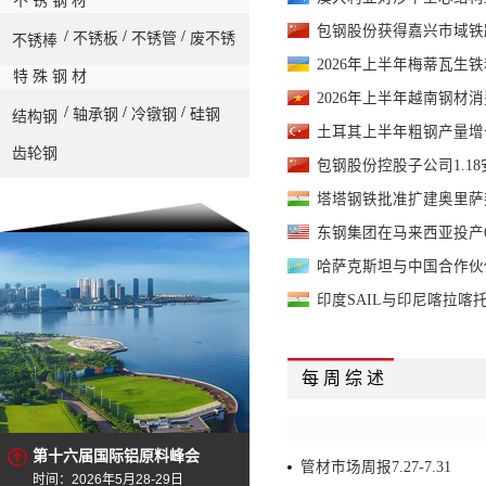
不 锈 钢 材
包钢股份获得嘉兴市域铁
/
/
/
不锈板
不锈管
废不锈
不锈棒
2026年上半年梅蒂瓦生
特 殊 钢 材
2026年上半年越南钢材
/
/
/
轴承钢
冷镦钢
硅钢
结构钢
土耳其上半年粗钢产量增
齿轮钢
包钢股份控股子公司1.1
塔塔钢铁批准扩建奥里萨邦
东钢集团在马来西亚投产
哈萨克斯坦与中国合作伙
印度SAIL与印尼喀拉喀
每 周 综 述
第十六届国际铝原料峰会
管材市场周报7.27-7.31
时间：2026年5月28-29日