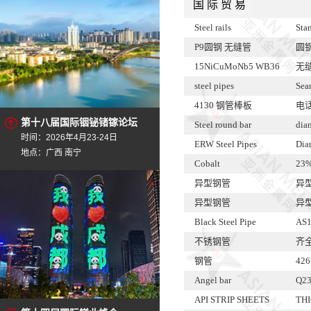
国 际 贸 易
Steel rails
Sta
P9圆钢 无缝管
圆钢
15NiCuMoNb5 WB36
无缝
steel pipes
Sea
4130 钢管棒板
电
第十八届国际铟铋锗镓论坛
Steel round bar
dia
时间：2026年4月23-24日
ERW Steel Pipes
Dia
地点：广西 南宁
Cobalt
23
异型钢管
异
异型钢管
异
Black Steel Pipe
AS1
不锈钢管
齐
钢管
426
Angel bar
Q23
API STRIP SHEETS
THI