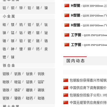
H型钢
-
Q235 300*300mm
/
/
/
/
/
铝
铜
锌
铅
锡
镍
H型钢
-
Q235 200*200mm
小 金 属
/
/
/
/
/
硅
镁
钨
钼
钒
钛
H型钢
-
Q235 300*300mm
/
/
/
/
/
锑
锰
钴
硒
铟
铋
工字钢
-
Q235 250*118*1
/
/
/
/
/
锗
镓
钽
铌
镉
铬
工字钢
-
Q235 250*118*1
/
/
/
/
/
锆
砷
锂
碲
钙
汞
工字钢
-
Q235 250*118*1
/
锶
铼
国 内 动 态
角钢
-
Q235 50*50*5mm 天
铁 合 金
/
/
/
钼铁
钒铁
钛铁
钨铁
角钢
-
Q235 50*50*5mm 上
包钢股份获得嘉兴市域铁
/
/
/
硅铁
硅锰
锰铁
锰矿
角钢
-
Q235 50*50*5mm 广
中国供应商下调角钢报价
/
/
/
铬铁
铬矿
硼铁
磷铁
槽钢
-
Q235 160*65*8.5m
包钢股份控股子公司1.1
/
/
/
铌铁
镍铁
硅钙
硅铬
中国无缝管供应商报价持
槽钢
-
Q235 160*65*8.5m
稀 土 金 属