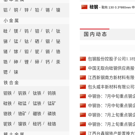
硅钢
-
取向 130 0.3*980mm
/
/
/
/
/
铝
铜
锌
铅
锡
镍
小 金 属
/
/
/
/
/
硅
镁
钨
钼
钒
钛
国 内 动 态
/
/
/
/
/
锑
锰
钴
硒
铟
铋
/
/
/
/
/
锗
镓
钽
铌
镉
铬
包钢股份控股子公司1.1
/
/
/
/
/
锆
砷
锂
碲
钙
汞
中国无取向硅钢供应商报
/
锶
铼
江西新钢南方新材料有限
铁 合 金
包头威丰新材料有限公司
/
/
/
钼铁
钒铁
钛铁
钨铁
中钢协：7月中旬重点钢企钢
/
/
/
硅铁
硅锰
锰铁
锰矿
中钢协：7月中旬重点钢企粗
/
/
/
铬铁
铬矿
硼铁
磷铁
中钢协：7月上旬重点钢企钢
/
/
/
铌铁
镍铁
硅钙
硅铬
中钢协：7月上旬重点钢企粗
江西台鑫钢铁产能置换方
稀 土 金 属