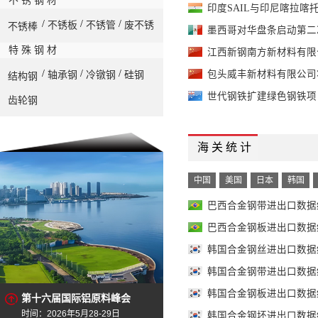
不 锈 钢 材
印度SAIL与印尼喀拉喀
/
/
/
不锈板
不锈管
废不锈
不锈棒
墨西哥对华盘条启动第二
特 殊 钢 材
江西新钢南方新材料有限
/
/
/
包头威丰新材料有限公司
轴承钢
冷镦钢
硅钢
结构钢
世代钢铁扩建绿色钢铁项
齿轮钢
海 关 统 计
中国
美国
日本
韩国
巴西合金钢带进出口数据统计
巴西合金钢板进出口数据统计
韩国合金钢丝进出口数据统计
韩国合金钢带进出口数据统计
韩国合金钢板进出口数据统计
第十六届国际铝原料峰会
时间：2026年5月28-29日
韩国合金钢坯进出口数据统计