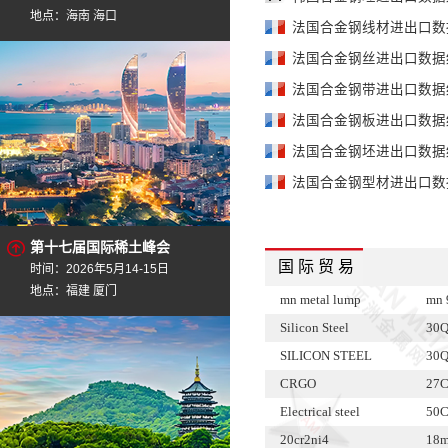
地点：海南 海口
法国合金钢线材进出口数据统
法国合金钢丝进出口数据统计
法国合金钢带进出口数据统计
法国合金钢板进出口数据统计
法国合金钢坯进出口数据统计
法国合金钢型材进出口数据统
第十七届国际稀土峰会
国 际 贸 易
时间：2026年5月14-15日
地点：福建 厦门
mn metal lump
mn 
Silicon Steel
30Q
SILICON STEEL
30Q
CRGO
27
Electrical steel
50C
20cr2ni4
18