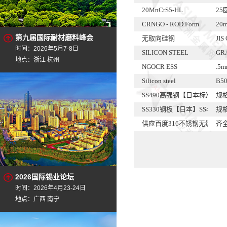
20MnCrS5-HL
25
CRNGO - ROD Form
20m
第九届国际耐材磨料峰会
无取向硅钢
JIS
时间：2026年5月7-8日
SILICON STEEL
GRA
地点：浙江 杭州
NGOCR ESS
.5m
Silicon steel
B50
SS490高强钢【日本标准】SS
规
SS330钢板【日本】SS400标
规
供应百度316不锈钢无缝管2
齐
SNC836日本-->SNCM220
规
SCM440圆钢【日本】SUP1
规
38crmoAL诺西厂家直销
齐
2026国际锡业论坛
12L14进口易车棒
齐
时间：2026年4月23-24日
德国进口钢材42CrMo4(1.
规
地点：广西 南宁