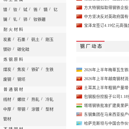
方大特钢拟取得钢铁企投
/
/
/
/
/
镨
钕
铽
铕
镝
钇
中方坚决反对英政府国有
/
/
/
镧
钆
铈
钕铁硼
宝泽龙签订4.19亿元高
耐 火 材 料
/
/
/
炭素
石墨
矾土
刚玉
钢 厂 动 态
/
镁砂
碳化硅
炼 钢 原 料
/
/
/
煤炭
焦炭
铁矿
生铁
2026年上半年梅蒂瓦生
/
2026年上半年越南钢材
废钢
钢坯
土耳其上半年粗钢产量增
普 通 钢 材
包钢股份控股子公司1.1
/
/
/
线材
螺纹
热轧
冷轧
塔塔钢铁批准扩建奥里萨邦
/
/
/
中厚
带钢
涂镀
型材
东钢集团在马来西亚投产
管材
哈萨克斯坦与中国合作伙