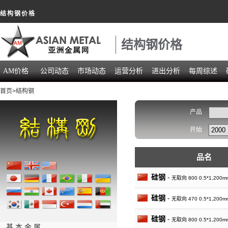
结构钢价格
结构钢价格
AM价格
公司动态
市场动态
运营分析
进出分析
每周综述
首页
>结构钢
产品
开始
品名
硅钢
-
无取向 800 0.5*1,20
硅钢
-
无取向 470 0.5*1,20
硅钢
-
无取向 800 0.5*1,20
基 本 金 属