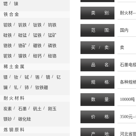
/
锶
铼
类
别:
耐火材--
铁 合 金
/
/
/
钼铁
钒铁
钛铁
钨铁
范
围
:
国内
/
/
/
硅铁
硅锰
锰铁
锰矿
/
/
/
铬铁
铬矿
硼铁
磷铁
买 /
卖
:
卖
/
/
/
铌铁
镍铁
硅钙
硅铬
品
名
:
石墨电
稀 土 金 属
/
/
/
/
/
镨
钕
铽
铕
镝
钇
规
格
:
各种规
/
/
/
镧
钆
铈
钕铁硼
耐 火 材 料
数
量
:
10000吨
/
/
/
炭素
石墨
矾土
刚玉
价
格
:
3500元-
/
镁砂
碳化硅
炼 钢 原 料
产
地
:
河北省