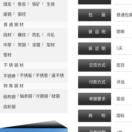
/
/
/
煤炭
焦炭
铁矿
生铁
/
废钢
钢坯
包
装
:
普通包
普 通 钢 材
装
运
地
:
邯郸
/
/
/
线材
螺纹
热轧
冷轧
/
/
/
中厚
带钢
涂镀
型材
装
运
期
:
5天
管材
不 锈 钢 材
交
货
方
式
:
现货
/
/
/
不锈板
不锈管
废不锈
不锈棒
付
款
方
式
:
详谈
特 殊 钢 材
/
/
/
轴承钢
冷镦钢
硅钢
结构钢
单
据
要
求
:
面谈
齿轮钢
商
检
:
国标