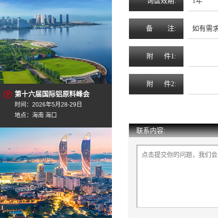
询
盘
效
期
:
1年
备
注
:
如有需求、
附
件1:
附
件2:
第十六届国际铝原料峰会
时间：2026年5月28-29日
地点：海南 海口
联系内容: