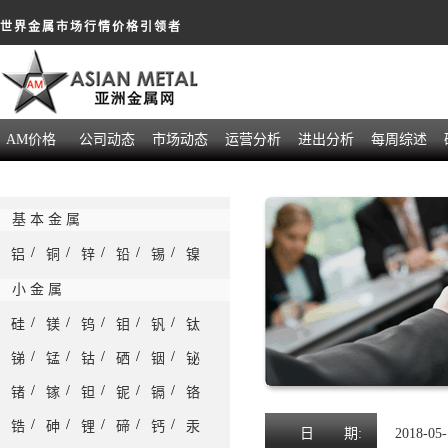
世界金属市场行情价格引领者
AM价格
公司动态
市场动态
运营分析
进出分析
每周综述
基 本 金 属
/
/
/
/
/
铝
铜
锌
铅
锡
镍
小 金 属
/
/
/
/
/
硅
镁
钨
钼
钒
钛
/
/
/
/
/
锑
锰
钴
硒
铟
铋
/
/
/
/
/
锗
镓
钽
铌
镉
铬
/
/
/
/
/
锆
砷
锂
碲
钙
汞
日
期:
2018-05-