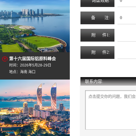
询
盘
效
期
:
0
备
注
:
0
附
件1:
附
件2:
第十六届国际铝原料峰会
时间：2026年5月28-29日
地点：海南 海口
联系内容: