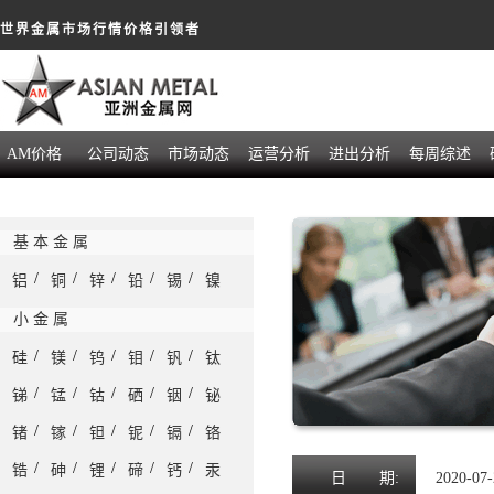
世界金属市场行情价格引领者
AM价格
公司动态
市场动态
运营分析
进出分析
每周综述
基 本 金 属
/
/
/
/
/
铝
铜
锌
铅
锡
镍
小 金 属
/
/
/
/
/
硅
镁
钨
钼
钒
钛
/
/
/
/
/
锑
锰
钴
硒
铟
铋
/
/
/
/
/
锗
镓
钽
铌
镉
铬
/
/
/
/
/
锆
砷
锂
碲
钙
汞
日
期:
2020-07-