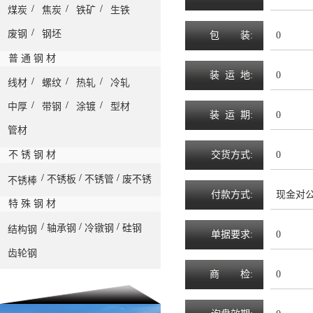
/
/
/
煤炭
焦炭
铁矿
生铁
/
废钢
钢坯
包
装
:
0
普 通 钢 材
装
运
地
:
0
/
/
/
线材
螺纹
热轧
冷轧
/
/
/
中厚
带钢
涂镀
型材
装
运
期
:
0
管材
不 锈 钢 材
交
货
方
式
:
0
/
/
/
不锈板
不锈管
废不锈
不锈棒
付
款
方
式
:
现金对
特 殊 钢 材
/
/
/
轴承钢
冷镦钢
硅钢
结构钢
单
据
要
求
:
0
齿轮钢
商
检
:
0