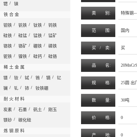
/
锶
铼
类
别:
特殊钢--
铁 合 金
/
/
/
钼铁
钒铁
钛铁
钨铁
范
围
:
国内
/
/
/
硅铁
硅锰
锰铁
锰矿
/
/
/
铬铁
铬矿
硼铁
磷铁
买 /
卖
:
买
/
/
/
铌铁
镍铁
硅钙
硅铬
品
名
:
20MnCr
稀 土 金 属
/
/
/
/
/
镨
钕
铽
铕
镝
钇
规
格
:
25圆 出
/
/
/
镧
钆
铈
钕铁硼
耐 火 材 料
数
量
:
30吨
/
/
/
炭素
石墨
矾土
刚玉
价
格
:
0
/
镁砂
碳化硅
炼 钢 原 料
产
地
:
0