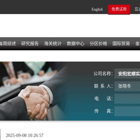
English
免费试用
忘
每周综述
研究报告
海关统计
数据中心
分区价格
国际贸易
金
公
司
名
称：
安阳宏顺实
联
系
人：
张晓冬
电
话：
传
真：
2025-09-08 10:26:57