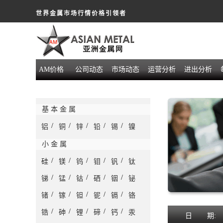
世界金属市场行情价格引领者
AM价格
公司动态
市场动态
运营分析
进出分析
基 本 金 属
/
/
/
/
/
铝
铜
锌
铅
锡
镍
小 金 属
/
/
/
/
/
硅
镁
钨
钼
钒
钛
/
/
/
/
/
锑
锰
钴
硒
铟
铋
/
/
/
/
/
锗
镓
钽
铌
镉
铬
/
/
/
/
/
锆
砷
锂
碲
钙
汞
日
期: