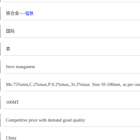
铁合金----
锰铁
国际
卖
ferro manganese
Mn:75%min,C:2%max,P:0.2%max,,Si:2%max. Size:10-100mm, as per cust
100MT
Competitive price with demand good quality
China