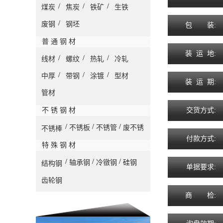
/
/
/
煤炭
焦炭
铁矿
生铁
/
废钢
钢坯
包
装
:
普 通 钢 材
装
运
地
:
/
/
/
线材
螺纹
热轧
冷轧
/
/
/
中厚
带钢
涂镀
型材
装
运
期
:
管材
不 锈 钢 材
交
货
方
式
:
/
/
/
不锈板
不锈管
废不锈
不锈棒
付
款
方
式
:
特 殊 钢 材
/
/
/
轴承钢
冷镦钢
硅钢
结构钢
单
据
要
求
:
齿轮钢
商
检
: