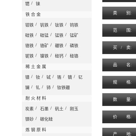
/
锶
铼
类
别:
铁 合 金
/
/
/
钼铁
钒铁
钛铁
钨铁
范
围
:
/
/
/
硅铁
硅锰
锰铁
锰矿
/
/
/
铬铁
铬矿
硼铁
磷铁
买 /
卖
:
/
/
/
铌铁
镍铁
硅钙
硅铬
品
名
:
稀 土 金 属
/
/
/
/
/
镨
钕
铽
铕
镝
钇
规
格
:
/
/
/
镧
钆
铈
钕铁硼
耐 火 材 料
数
量
:
/
/
/
炭素
石墨
矾土
刚玉
价
格
:
/
镁砂
碳化硅
炼 钢 原 料
产
地
: