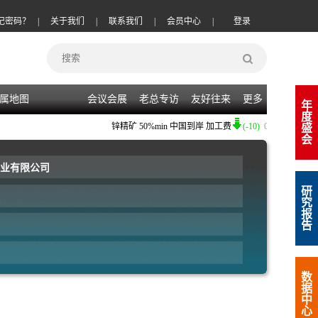
记密码？
|
关于我们
|
联系我们
|
会员中心
|
登录
属地图
会议会展
老总专访
友好往来
更多
年
度
锌精矿
50%min 中国到岸 加工费
(-10)
08-07
|
铜精矿
2
盛
会
业有限公司
研
究
报
告
数
据
中
心