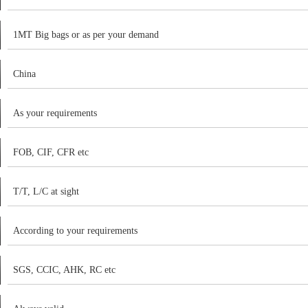
1MT Big bags or as per your demand
China
As your requirements
FOB, CIF, CFR etc
T/T, L/C at sight
According to your requirements
SGS, CCIC, AHK, RC etc