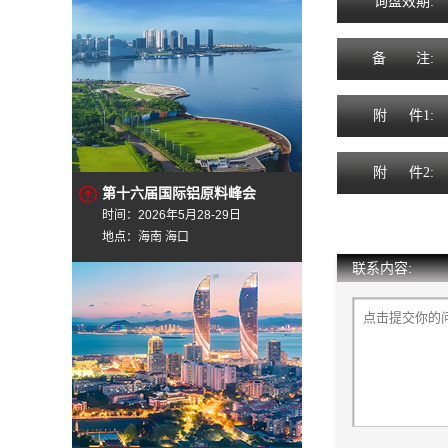
询
盘
效
期
:
备
注
:
附
件1:
附
件2:
第十六届国际铝原料峰会
时间：2026年5月28-29日
地点：海南 海口
联系内容: