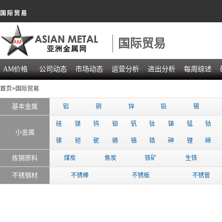
国际贸易
国际贸易
AM价格
公司动态
市场动态
运营分析
进出分析
每周综述
首页
>国际贸易
基本金属
铝
铜
锌
铅
锡
硅
镁
钨
钼
钒
钛
锑
锰
钴
小金属
镓
钽
铌
镉
铬
锆
砷
锂
碲
炼钢原料
煤炭
焦炭
铁矿
生铁
不锈钢材
不锈棒
不锈板
不锈管