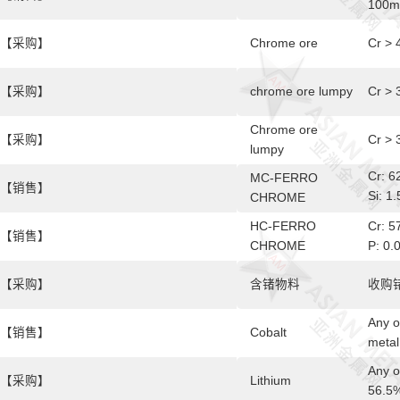
100mm
【采购】
Chrome ore
Cr > 
【采购】
chrome ore lumpy
Cr > 
Chrome ore
【采购】
Cr > 
lumpy
Cr: 
MC-FERRO
【销售】
Si: 
CHROME
10-6
HC-FERRO
Cr: 
【销售】
CHROME
P: 0.
【采购】
含锗物料
收购
Any o
【销售】
Cobalt
metal
Any o
【采购】
Lithium
56.5