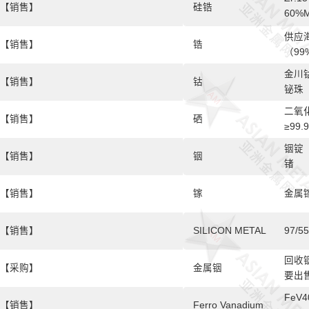
【销售】
硅锆
60%M
P:0.
供应
【销售】
锆
（9
金川
【销售】
钴
铋珠
二氧化
【销售】
硒
≥99
铟锭（
【销售】
铟
锗
【销售】
镓
金属镓
【销售】
SILICON METAL
97/55
回收
【采购】
金属铟
要出
FeV40
【销售】
Ferro Vanadium