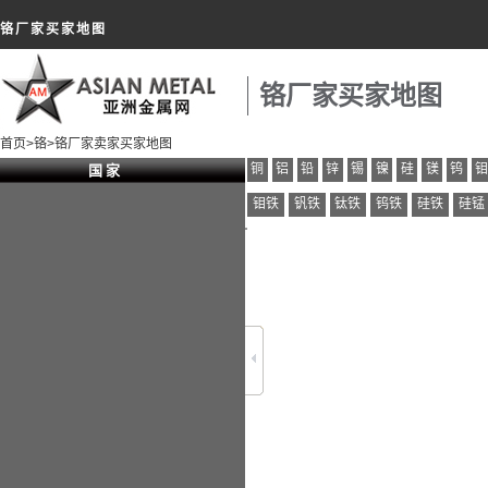
铬厂家买家地图
铬厂家买家地图
首页
>
铬
>铬厂家卖家买家地图
铜
铝
铅
锌
锡
镍
硅
镁
钨
国 家
钼铁
钒铁
钛铁
钨铁
硅铁
硅锰