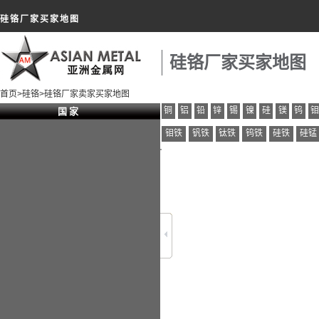
硅铬厂家买家地图
硅铬厂家买家地图
首页
>
硅铬
>硅铬厂家卖家买家地图
铜
铝
铅
锌
锡
镍
硅
镁
钨
国 家
钼铁
钒铁
钛铁
钨铁
硅铁
硅锰