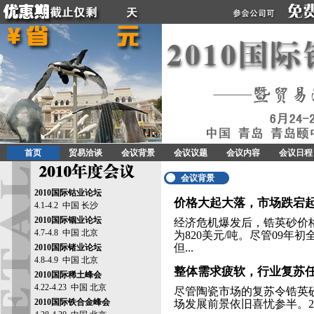
首页
贸易洽谈
会议背景
会议议题
会议内容
会议日程
会议背景
2010国际钴业论坛
价格大起大落，市场跌宕
4.1-4.2 中国 长沙
2010国际铟业论坛
经济危机爆发后，锆英砂价
4.7-4.8 中国 北京
为820美元/吨。尽管09年
但...
2010国际锗业论坛
4.8-4.9 中国 北京
整体需求疲软，行业复苏
2010国际稀土峰会
4.22-4.23 中国 北京
尽管陶瓷市场的复苏令锆英
2010国际铁合金峰会
场发展前景依旧喜忧参半。20