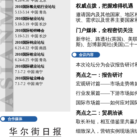
4.28-4.30 中国 北京
权威点拨，把握难得机遇
2010国际氧化铝行业论坛
5.13-5.14 中国 青岛
邀请国内及其他国家、地区
2010国际铋业论坛
状、需求以及世界主要国家和
5.18-5.19 中国 长沙
门户媒体，全程密切关注
2010国际铅锌峰会
5.19-5.21 中国 长沙
新华社、路透社(英国)、美
2010国际钨业论坛
斯)、彭博新闻社(美国)二十
6.21-6.22 中国 南昌
2010国际锆业论坛
会议内容
6.24-6.25 中国 青岛
本次论坛分为会议报告研讨
2010国际硒业论坛
7.1-7.2 中国 南宁
亮点之一：报告研讨
2010国际锰业峰会
宏观研讨篇——市场走势将
7.1-7.2 中国 南宁
行业发展篇——下游市场如
国际市场篇——如何应对国
亮点之二：贸易洽谈
合作媒体
取长补短，相互借鉴里共赢
细致深入，营销实例现场演