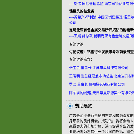
----刘伟 国际营运总监 南京寒锐钴业有
镍巨头的钴业务
----苏希兴•菲利浦 中国区销售经理 
公司
昆明泛亚有色金属交易所开拓钴的购销新
----王飚 副总裁 昆明泛亚有色金属交易
专题讨论
讨论议题：钴锂行业发展思考及前景展望
专题讨论嘉宾：
张宝余 董事长 江苏雄风科技有限公司
王晓明 副总经理兼市场总监 北京当升材
罗洁 董事长 赣州腾远钴业有限公司
陈军 副总经理 天津华夏泓源实业有限公
赞助展览
广告是企业进行营销的首要和最为直接的
身形象的良好机会。成功的广告将会给人
赢得更大的市场份额，进而促进企业的发展
业论坛将为您提供一个和国内外钴、锂企