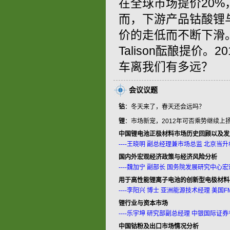
在全球市场提价20
而，下游产品钴酸锂
价的走低而不断下滑
Talison酝酿提价
车离我们有多远？
会议议题
钴
：冬天来了，春天还会远吗？
锂
：市场新宠，2012年可否乘势继续上
中国锂电池正极材料市场历史回顾以及发
----王晓明 副总经理兼市场总监 北京
国内外宏观经济政策与经济风险分析
----魏加宁 副部长 国务院发展研究中心
用于高性能锂离子电池的创新型电极材料-
----李阳兴 博士 亚洲能源技术经理 美国
锂行业与资本市场
----乐宇坤 研究部副总经理 中银国际证
中国钴粉及出口市场情况分析