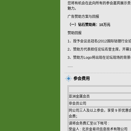
您将有机会在此向所有的参会嘉宾展示贵
魅力。
广告赞助方案与回报
（一）钻石赞助商：10万元
赞助回报
1、授予会议总冠名(2012国际钴锂行业论坛
2、赞助方代表担任论坛名誉主席，开幕式发
3、赞助方Logo将出现在论坛现场的背
......
参会费用
亚洲金属会员
非会员公司
同公司三人及以上参会，享受 9 折优惠
会费；
请将会务费汇至以下帐号 :
受益人 : 北京金易讯信息技术有限公司