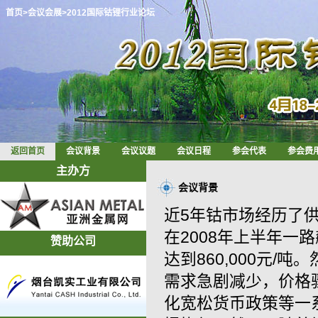
首页
>会议会展
>2012国际钴锂行业论坛
返回首页
会议背景
会议议题
会议日程
参会代表
参会费
主办方
会议背景
近5年钴市场经历了
在2008年上半年一
赞助公司
达到860,000元/
需求急剧减少，价格骤
化宽松货币政策等一