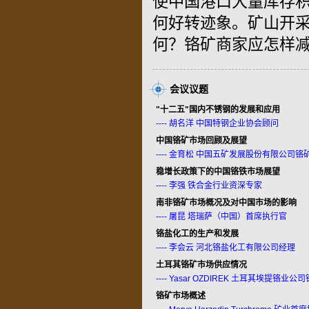
使中国港口大量库存
何好转迹象。矿山开
何？铬矿商家应怎样
会议议题
"十二五"国内不锈钢的发展和应用
---- 胡名洋 中国特钢企业协会顾问
中国铬矿市场回顾及展望
---- 金育松 中国五矿发展股份有限公司铬
稳增长政策下的中国铬铁市场展望
---- 李强 铁合金行业资深专家
南非铬矿市场概况及对中国市场的影响
---- 屠昆 塔瑞萨（中国）首席执行官
铬盐化工的生产和发展
---- 李会云 河北铬盐化工有限公司经理
土耳其铬矿市场供应情况
---- Yasar OZDIREK 土耳其埃提铬业
铬矿市场概述