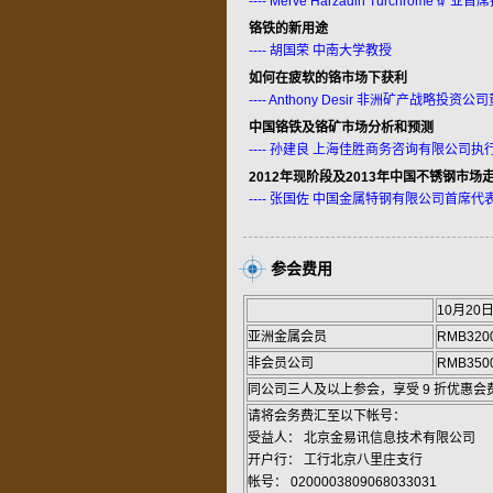
---- Merve Harzadin Turchrome 矿业
铬铁的新用途
---- 胡国荣 中南大学教授
如何在疲软的铬市场下获利
---- Anthony Desir 非洲矿产战略投资公
中国铬铁及铬矿市场分析和预测
---- 孙建良 上海佳胜商务咨询有限公司执
2012年现阶段及2013年中国不锈钢市场
---- 张国佐 中国金属特钢有限公司首席
参会费用
10月20
亚洲金属会员
RMB320
非会员公司
RMB350
同公司三人及以上参会，享受 9 折优惠会
请将会务费汇至以下帐号：
受益人： 北京金易讯信息技术有限公司
开户行： 工行北京八里庄支行
帐号： 0200003809068033031