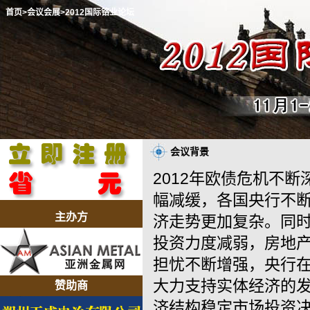
首页
>会议会展
>2012国际铬业论坛
会议背景
2012年欧债危机不
幅减缓，各国央行不断
主办方
济走势更加复杂。同
投资力度减弱，房地
担忧不断增强，央行
大力支持实体经济的
赞助商
济结构稳定市场投资