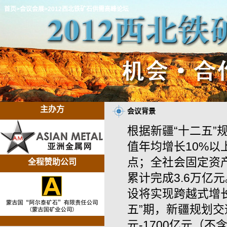
首页
>会议会展
>2012西北铁矿石供需高峰论坛
主办方
会议背景
根据新疆“十二五”
值年均增长10%以
点；全社会固定资
全程赞助公司
累计完成3.6万亿
设将实现跨越式增
五”期，新疆规划交
元-1700亿元（不