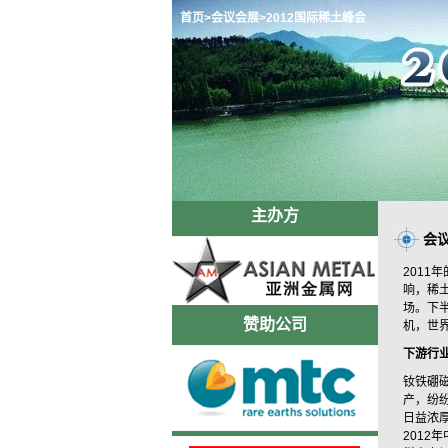
首页
>会议会展
>2012国际稀土峰会
主办方
会
201
响，稀
场。下
赞助公司
机，世
下游行
钕铁硼
产，纷
日益浓
201