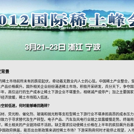
议背景
1年的稀土市场前所未有的跌宕起伏，牵动着无数业内人士的心弦。中国稀土产业整合，
土产品价格飙升。国外相关企业纷纷涌进稀土市场，积极开采研发，兵分天下，争夺国
半年，高位运行的生产成本让稀土下游企业不堪重负，相继减产或停产；加之主要国家
界经济放缓，稀土市场陷入低迷。
业空前低迷，何时能够峰回路转？
磁材、荧光粉、催化剂、玻璃和抛光粉等支柱型稀土下游行业不堪承担高昂的成本压力
纷致力于寻求替代及生产转型。电子产品、汽车及风电行业随之显露缓慢走势。终端用
厚，稀土相关的产业链持续不活跃。缺乏需求拉动使稀土价格在上半年的疯狂飙升后暴
2年中国政府换届，能否出台新政策来调控稀土市场？下游采购商何时才能停止观望，入