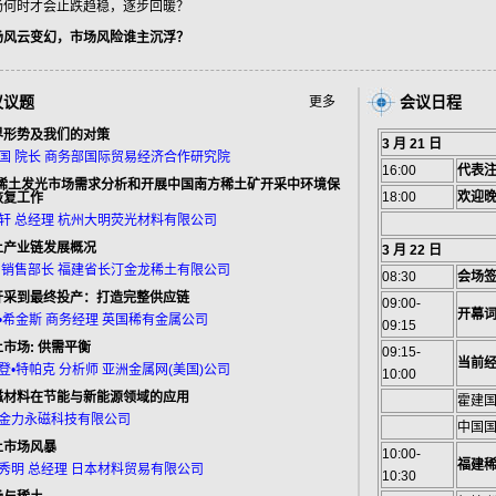
场何时才会止跌趋稳，逐步回暖？
场风云变幻，市场风险谁主沉浮？
议议题
会议日程
更多
界形势及我们的对策
3 月 21 日
 霍建国 院长 商务部国际贸易经济合作研究院
16:00
代表
2年稀土发光市场需求分析和开展中国南方稀土矿开采中环境保
18:00
欢迎
恢复工作
 唐寅轩 总经理 杭州大明荧光材料有限公司
土产业链发展概况
3 月 22 日
 贺捷 销售部长 福建省长汀金龙稀土有限公司
08:30
会场
开采到最终投产：打造完整供应链
09:00-
开幕
 伊恩•希金斯 商务经理 英国稀有金属公司
09:15
市场: 供需平衡
09:15-
当前
 布兰登•特帕克 分析师 亚洲金属网(美国)公司
10:00
磁材料在节能与新能源领域的应用
霍建国
 江西金力永磁科技有限公司
中国
土市场风暴
10:00-
福建
 小滝秀明 总经理 日本材料贸易有限公司
10:30