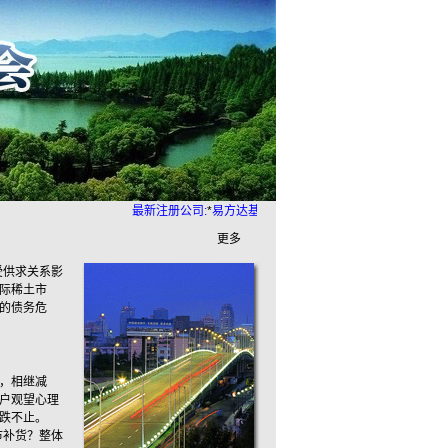
最新注册公司:
*
易方达基金管理有限公司
*
慈溪市环亚实业
*
更多
受供求关系影
际稀土市
的债务危
，相继减
户观望心理
跌不止。
市补货？整体