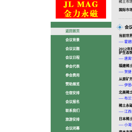
稀土市
国际市
会
返回首页
当前世
会议背景
----
会议议题
201
护生态
会议日程
----
福建稀
参会代表
----
参会费用
从原矿
赞助展览
----
北美稀土
住宿安排
----
会议报名
稀土永
联系我们
----
日本稀
旅游安排
----
会议闭幕