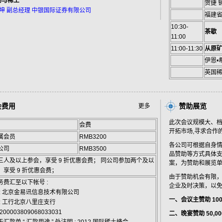
场与稀土
贺捷 
 乐宇坤 副总经理 中银国际证券有限公司
福建
10:30-
茶歇
11:00
11:00-11:30
从原
伊恩•
英国
会费用
赞助展览
更多
此次会议规模大、档
会费
开拓市场,寻求合作
属会员
RMB3200
各公司可根据自身
公司
RMB3500
品赞助等方式具体
三人及以上参会，享受 9 折优惠会费； 同公司参加两个及以
案，为赞助和展览
，享受 9 折优惠会费；
由于赞助机会有限
务费汇至以下帐号 :
企业及时决策，以
 : 北京金易讯信息技术有限公司
一、会议主赞助 100
: 工行北京八里庄支行
0200003809068033031
二、晚宴赞助 50,0