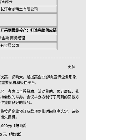
销售部长
省长汀金龙稀土有限公司
矿开采到最终投产：打造完整供应链
希金斯 商务经理
稀有金属公司
更多
次高、影响大，是提高企业影响,宣传企业形象,
的重要契机和极佳平台。
情况，考虑以全程赞助、活动赞助、预订展位、礼
支持会议的举办。会议举办方制订了周到的回报方
单位提供良好的服务。
，将按照企业预订及款项到帐时间顺序选定，请各
免错失良机。
,000元（限1家）
00 元（限1家）