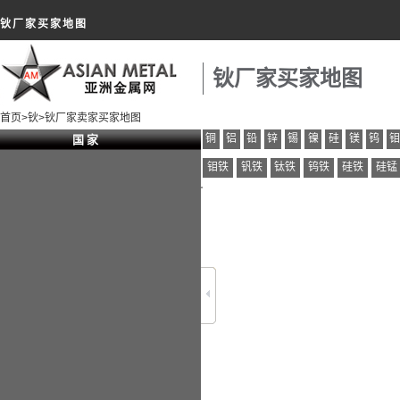
钬厂家买家地图
钬厂家买家地图
首页
>
钬
>钬厂家卖家买家地图
铜
铝
铅
锌
锡
镍
硅
镁
钨
国 家
钼铁
钒铁
钛铁
钨铁
硅铁
硅锰