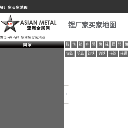
锂厂家买家地图
锂厂家买家地图
首页
>
锂
>锂厂家卖家买家地图
铜
铝
铅
锌
锡
镍
硅
镁
钨
国 家
钼铁
钒铁
钛铁
钨铁
硅铁
硅锰