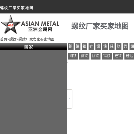
螺纹厂家买家地图
螺纹厂家买家地图
首页
>
螺纹
>螺纹厂家卖家买家地图
铜
铝
铅
锌
锡
镍
硅
镁
钨
国 家
钼铁
钒铁
钛铁
钨铁
硅铁
硅锰