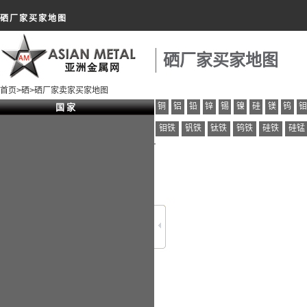
硒厂家买家地图
硒厂家买家地图
首页
>
硒
>硒厂家卖家买家地图
铜
铝
铅
锌
锡
镍
硅
镁
钨
国 家
钼铁
钒铁
钛铁
钨铁
硅铁
硅锰