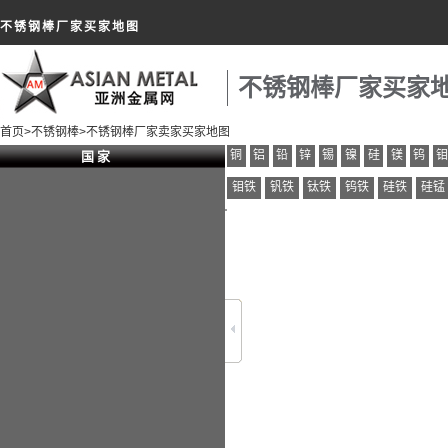
不锈钢棒厂家买家地图
不锈钢棒厂家买家
首页
>
不锈钢棒
>不锈钢棒厂家卖家买家地图
铜
铝
铅
锌
锡
镍
硅
镁
钨
国 家
钼铁
钒铁
钛铁
钨铁
硅铁
硅锰