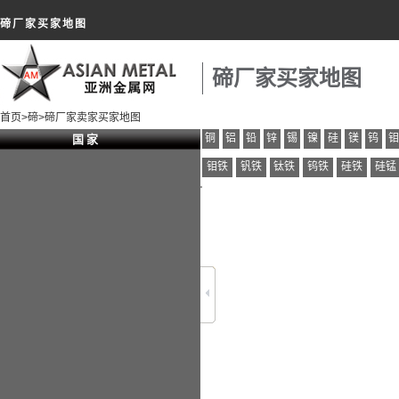
碲厂家买家地图
碲厂家买家地图
首页
>
碲
>碲厂家卖家买家地图
铜
铝
铅
锌
锡
镍
硅
镁
钨
国 家
钼铁
钒铁
钛铁
钨铁
硅铁
硅锰