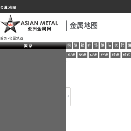
金属地图
金属地图
首页>金属地图
铜
铝
铅
锌
锡
镍
硅
镁
钨
国 家
钼铁
钒铁
钛铁
钨铁
硅铁
硅锰