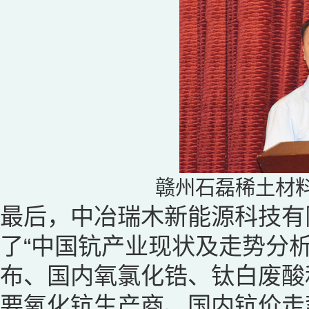
赣州石磊稀土材
最后，中冶瑞木新能源科技有
了“中国钪产业现状及走势分
布、国内氧氯化锆、钛白废酸
要氧化钪生产商、国内钪价走