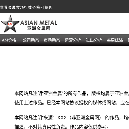
世界金属市场行情价格引领者
AM价格
公司动态
市场动态
运营分析
进出分析
每周综述
本网站凡注明“亚洲金属”的所有作品，版权均属于亚洲
使用上述作品。已经本网站协议授权的媒体或网站，应在
本网站凡注明“来源：XXX（非亚洲金属网）”的作品
描述，不对其真实性负责。作品内容仅供参考。