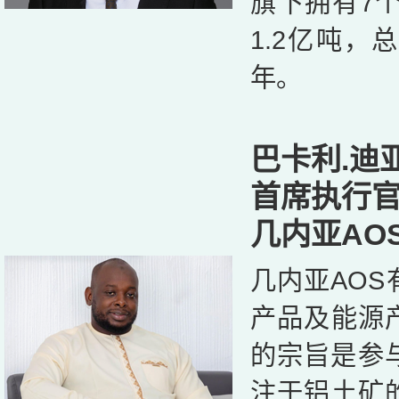
旗下拥有7
1.2亿吨，
年。
巴卡利.迪
首席执行
几内亚AO
几内亚AO
产品及能源
的宗旨是参
注于铝土矿