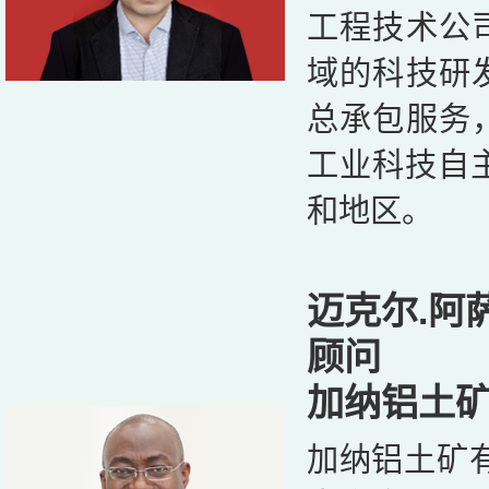
工程技术公
域的科技研
总承包服务
工业科技自
和地区。
迈克尔.阿
顾问
加纳铝土
加纳铝土矿有