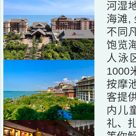
河湿
海滩,
不同
饱览
人泳
100
按摩
客提
内儿
礼、