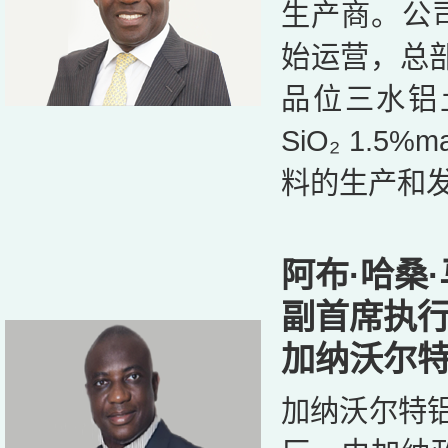
生产商。公司成
始运营，总部
品位三水铝土
SiO₂ 1
料的生产和
阿布·哈桑
副首席执
加纳沃尔
加纳沃尔特铝