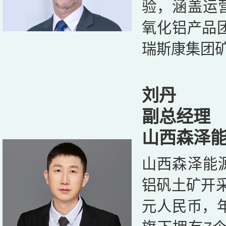
验，涵盖运
氧化铝产品团
瑞斯康集团
刘丹
副总经理
山西森泽
山西森泽能
铝矾土矿开采
元人民币，年