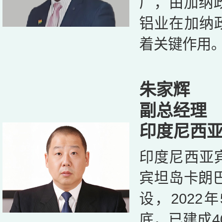
厂，由加纳
铝业在加纳
着关键作用
朱家辉
副总经理
印度尼西
印度尼西亚
宾坦岛卡朗巴
设，2022
底，已建成4