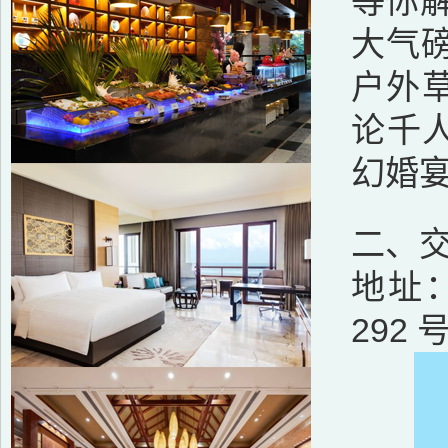
等你
大气
户外草
论千
幻婚宴
二、
地址
292 