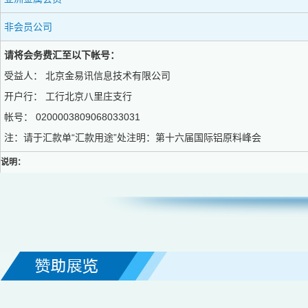
非会员公司
请将会务费汇至以下帐号：
受益人： 北京金易讯信息技术有限公司
开户行： 工行北京八里庄支行
帐号： 0200003809068033031
注：请于汇款单“汇款用途”处注明：第十六届国际铝原料峰会
说明：
1、建议参会代表提前填写注册表并交纳会务费。
2、注册表及会务费到帐后方可确认代表资格，登入会议名录并获代表证和会议资料
3、凡因故无法参会者，退费事宜遵循以下原则：与会代表应以书面形式提前通知会务组
不予退费。以上退费均扣除10%手续费。
4、如遇不可抗力因素（战争、自然灾害、疫情、行政命令等）导致论坛停办，组委