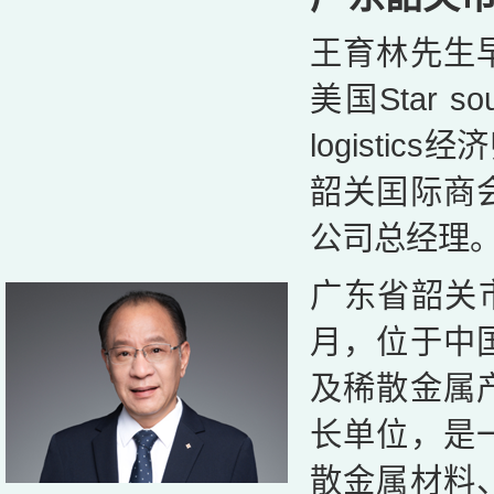
王育林先生
美国Star sou
logist
韶关囯际商
公司总经理
广东省韶关市
月，位于中
及稀散金属
长单位，是
散金属材料