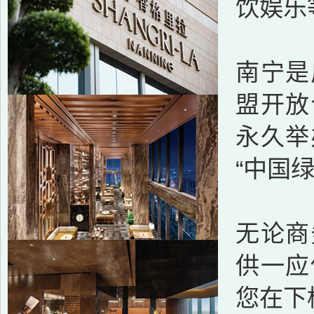
饮娱乐
南宁是
盟开放
永久举
“中国
无论商
供一应
您在下