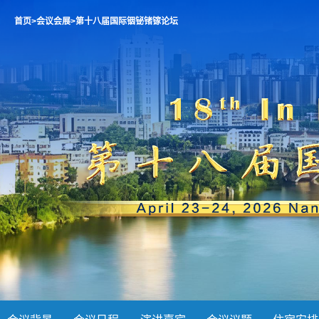
首页
>会议会展
>第十八届国际铟铋锗镓论坛