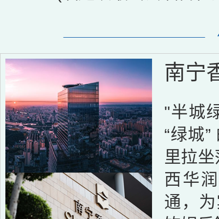
南宁
"半城
“绿城
里拉坐
西华
通，为