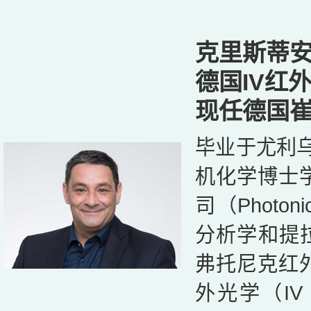
克里斯蒂安
德国IV红
现任德国崔
毕业于尤利乌
机化学博士学
司（Photo
分析学和提拉
弗托尼克红外
外光学（IV 