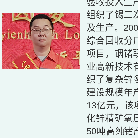
验收投入生产
组织了锡二
及生产。20
综合回收分
项目，铟锗联
业高新技术
织了复杂锌
建设规模年产
13亿元，
化锌精矿氧
50吨高纯锗