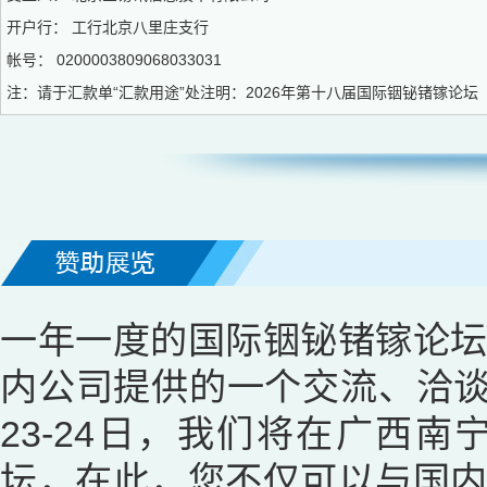
开户行： 工行北京八里庄支行
帐号： 0200003809068033031
注：请于汇款单“汇款用途”处注明：2026年第十八届国际铟铋锗镓论坛
说明：
1、建议参会代表提前填写注册表并交纳会务费。
2、注册表及会务费到帐后方可确认代表资格，登入会议名录并获代表证和会议资料
3、凡因故无法参会者，退费事宜遵循以下原则：与会代表应以书面形式提前通知会
予退费。以上退费均扣除10%手续费。
4、如遇不可抗力因素（战争、自然灾害、疫情、行政命令等）导致论坛停办，组委
一年一度的国际铟铋锗镓论
内公司提供的一个交流、洽谈
23-24日，我们将在广西
坛，在此，您不仅可以与国