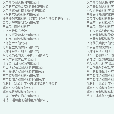
辽宁嘉益耐火集团有限公司
辽宁嘉益耐火集团有
辽宁利尔镁质合成材料股份有限公司
辽宁美顿耐火材料有
辽宁煜鑫高科技术新材料有限公司
洛阳必特新材料有限
洛阳利尔功能材料有限公司
宁夏天净隆鼎碳化硅
濮阳濮耐高温材料（集团）股份有限公司研发中心
青岛葆桦新材料科技
青岛兴华石墨制品有限公司
日本不二矿材株式会
日本品川耐火材料厂
日本品川耐火材料厂
日本土芳株式会社
山东恒嘉高纯铝业科
山东恒桥能源实业有限公司
山东金蒙新材料股份
山东品川耐火材料有限公司
山西晋纲新型材料股
上海普帝有限公司
上海莎莫商贸有限公
苏州金生机能材料有限公司
台安吉祥耐火材料有
天津泽希矿产加工有限公司
天津泽希矿产加工有
维苏威高级陶瓷（中国）有限公司
孝义市春鹏矿业有限
孝义市春鹏矿业有限公司
新加坡明凯姆进出口
印尼金湾国际资源有限公司
荥阳龙升磨料有限公
营口博实高温耐火材料有限公司
营口鸿晟对外贸易有
营口菱镁之家耐火材料有限公司
营口启和粉体工业有
营口顺益耐火材料有限公司
营口望海合成耐火材
营口望海合成耐火材料有限公司
营口望海合成耐火材
优利时（北京）工业原材料贸易有限公司
优利时（北京）工业
郑州平原磨料有限公司
郑州平原磨料有限公
郑州祥昱新材料有限公司
郑州正大新材料科技
中唐（大连）物产有限公司
重庆市博赛矿业(集
淄博市淄川金龙磨料磨具有限公司