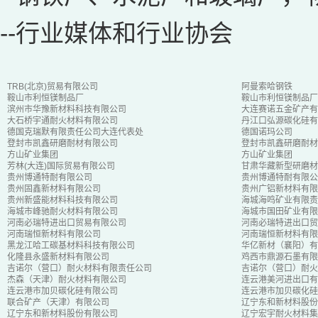
--行业媒体和行业协会
TRB(北京)贸易有限公司
阿曼索哈钢铁
鞍山市利恒镁制品厂
鞍山市利恒镁制品厂
滨州市华豫新材料科技有限公司
大连赛诺五金矿产有
大石桥宇通耐火材料有限公司
丹江口弘源碳化硅有
德国克瑞默有限责任公司大连代表处
德国诺玛公司
登封市凯鑫研磨耐材有限公司
登封市凯鑫研磨耐材
方山矿业集团
方山矿业集团
芳林(大连)国际贸易有限公司
甘肃华藏新型研磨材
贵州博通特耐有限公司
贵州博通特耐有限公
贵州固鑫新材料有限公司
贵州广铝新材料有限
贵州新盛能材料科技有限公司
海城海鸣矿业有限责
海城市峰驰耐火材料有限公司
海城市国田矿业有限
河南必瑞特进出口贸易有限公司
河南必瑞特进出口贸
河南瑞恒新材料有限公司
河南瑞恒新材料有限
黑龙江哈工碳基材料科技有限公司
华亿新材（襄阳）有
化隆县永盛新材料有限公司
鸡西市鼎源石墨有限
吉诺尔（营口）耐火材料有限责任公司
吉诺尔（营口）耐火
杰森（天津）耐火材料有限公司
连云港美河进出口有
连云港市加贝碳化硅有限公司
连云港市加贝碳化硅
联合矿产（天津）有限公司
辽宁东和新材料股份
辽宁东和新材料股份有限公司
辽宁宏宇耐火材料集