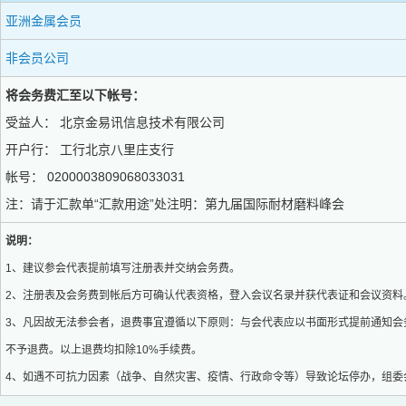
亚洲金属会员
非会员公司
将会务费汇至以下帐号：
受益人： 北京金易讯信息技术有限公司
开户行： 工行北京八里庄支行
帐号： 0200003809068033031
注：请于汇款单“汇款用途”处注明：第九届国际耐材磨料峰会
说明：
1、建议参会代表提前填写注册表并交纳会务费。
2、注册表及会务费到帐后方可确认代表资格，登入会议名录并获代表证和会议资料
3、凡因故无法参会者，退费事宜遵循以下原则：与会代表应以书面形式提前通知会
不予退费。以上退费均扣除10%手续费。
4、如遇不可抗力因素（战争、自然灾害、疫情、行政命令等）导致论坛停办，组委