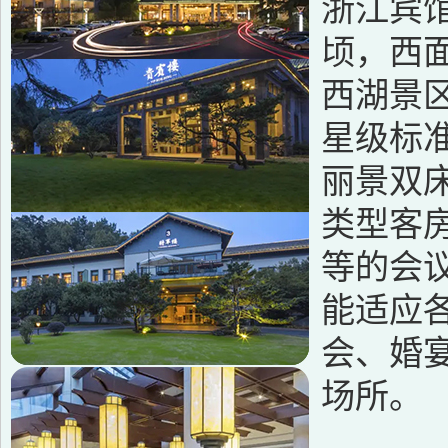
浙江宾
顷，西
西湖景
星级标
丽景双
类型客房
等的会
能适应
会、婚
场所。