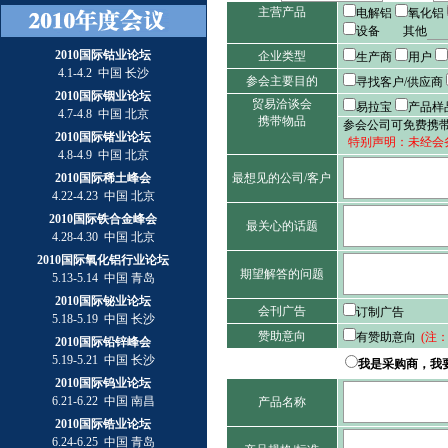
主营产品
电解铝
氧化铝
设备
其他
2010国际钴业论坛
企业类型
生产商
用户
4.1-4.2 中国 长沙
参会主要目的
寻找客户/供应商
2010国际铟业论坛
贸易洽谈会
易拉宝
产品样
4.7-4.8 中国 北京
携带物品
参会公司可免费携
2010国际锗业论坛
特别声明：未经会
4.8-4.9 中国 北京
2010国际稀土峰会
最想见的公司/客户
4.22-4.23 中国 北京
2010国际铁合金峰会
最关心的话题
4.28-4.30 中国 北京
2010国际氧化铝行业论坛
期望解答的问题
5.13-5.14 中国 青岛
2010国际铋业论坛
会刊广告
订制广告
5.18-5.19 中国 长沙
赞助意向
有赞助意向
(注
2010国际铅锌峰会
5.19-5.21 中国 长沙
我是采购商，我
2010国际钨业论坛
6.21-6.22 中国 南昌
产品名称
2010国际锆业论坛
6.24-6.25 中国 青岛