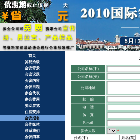
首页
贸易洽谈
会议背景
公司名称(中)
会议议题
公司名称(英)
会议内容
会议日程
公司地址
参会代表
参会费用
邮 编
赞助展览
电 话
住宿安排
传 真
会议报名
E-mail
合作媒体
联系我们
参会人数
*
会议闭幕
姓名(中)
姓名(英)